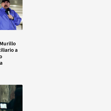
Murillo
liario a
o
a