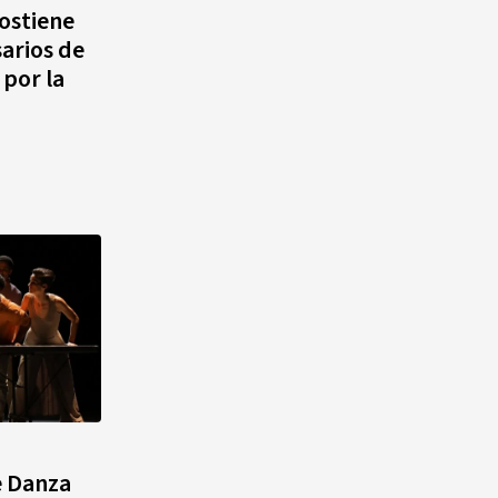
ostiene
arios de
 por la
a
e Danza