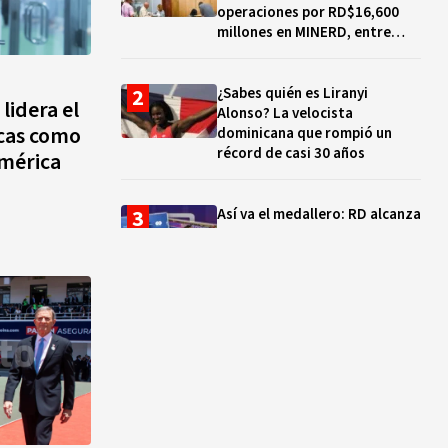
operaciones por RD$16,600
millones en MINERD, entre
2019 y 2020
¿Sabes quién es Liranyi
lidera el
Alonso? La velocista
ncas como
dominicana que rompió un
récord de casi 30 años
América
Así va el medallero: RD alcanza
30 oros, supera a Puerto Rico
y se afianza en el quinto lugar
Muere Jorge Frías, diputado
del PRM por Santo Domingo
Este
¿Qué se celebra hoy en el
mundo? Efemérides del 7 de