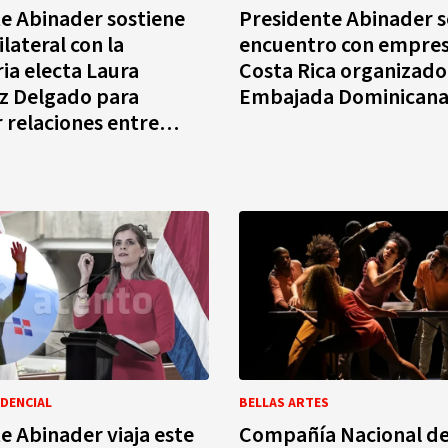
e Abinader sostiene
Presidente Abinader s
lateral con la
encuentro con empres
a electa Laura
Costa Rica organizado
z Delgado para
Embajada Dominican
r relaciones entre
 Dominicana y Costa
DENCIAL
BELLAS ARTES
e Abinader viaja este
Compañía Nacional d