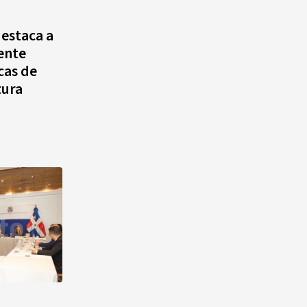
agosto, hechos y
conmemoraciones de esta
estaca a
fecha
ente
cas de
tura