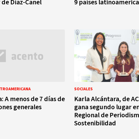
 de Díaz-Canel
9 países latinoameric
NTROAMERICANA
SOCIALES
a: A menos de 7 días de
Karla Alcántara, de 
iones generales
gana segundo lugar e
Regional de Periodis
Sostenibilidad