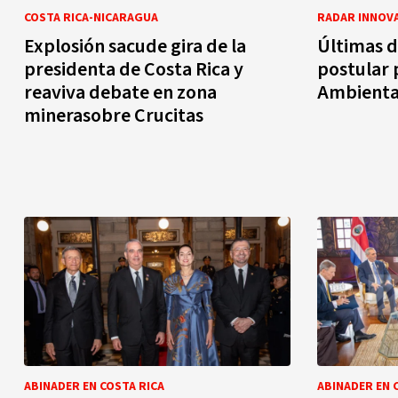
COSTA RICA-NICARAGUA
RADAR INNOV
Explosión sacude gira de la
Últimas 
presidenta de Costa Rica y
postular 
reaviva debate en zona
Ambienta
minerasobre Crucitas
ABINADER EN COSTA RICA
ABINADER EN 