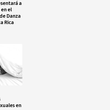
sentará a
en el
 de Danza
a Rica
s
exuales en