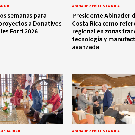
ADOR
ABINADER EN COSTA RICA
dos semanas para
Presidente Abinader d
proyectos a Donativos
Costa Rica como refer
les Ford 2026
regional en zonas fran
tecnología y manufac
avanzada
COSTA RICA
ABINADER EN COSTA RICA