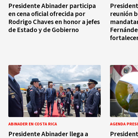
Presidente Abinader participa
President
en cena oficial ofrecida por
reunión bi
Rodrigo Chaves en honor a jefes
mandatari
de Estado y de Gobierno
Fernánde
fortalece
República
Rica
ABINADER EN COSTA RICA
AGENDA PRESI
Presidente Abinader llega a
President