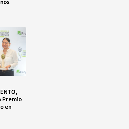
anos
ACENTO,
n Premio
mo en