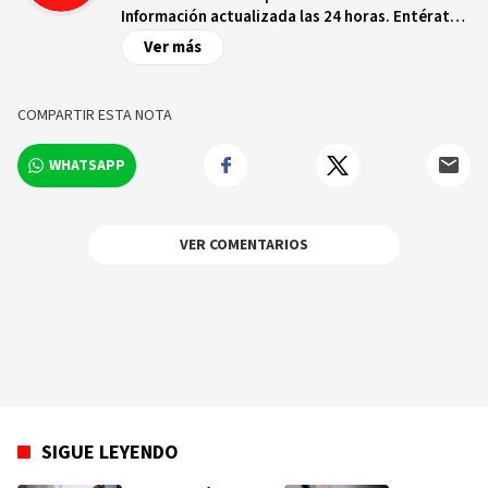
Información actualizada las 24 horas. Entérate
de las noticias y sucesos más importantes a
Ver más
nivel nacional e internacional, videos y fotos
sobre los hechos y los protagonistas más
relevantes en tiempo real.
COMPARTIR ESTA NOTA
WHATSAPP
VER COMENTARIOS
SIGUE LEYENDO