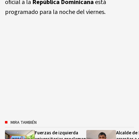
oficial a la
República Dominicana
está
programado para la noche del viernes.
MIRA TAMBIÉN
Fuerzas de izquierda
Alcalde de