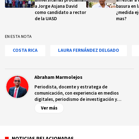
universitarias proclaman
arrestar a 
a Jorge Asjana David
basura en la
como candidato a rector
¿medida ej
de la UASD
mas?
EN ESTA NOTA
COSTA RICA
LAURA FERNÁNDEZ DELGADO
Abraham Marmolejos
Periodista, docente y estratega de
comunicación, con experiencia en medios
digitales, periodismo de investigación y
creación de contenido.
Ver más
NOTICIAS RELACIONADAS