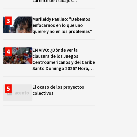
carente de trabajos
realizados, durante el 2019 y
2020
Marileidy Paulino: "Debemos
enfocarnos en lo que uno
quiere y no en los problemas"
EN VIVO: ¿Dónde ver la
clausura de los Juegos
Centroamericanos y del Caribe
Santo Domingo 2026? Hora,
lugar y quiénes cantarán
El ocaso de los proyectos
colectivos