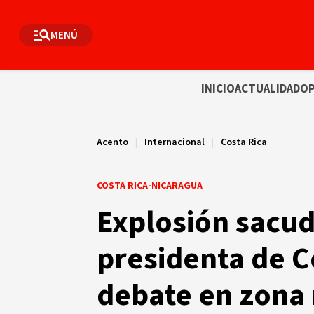
MENÚ
INICIO
ACTUALIDAD
OP
Acento
|
Internacional
|
Costa Rica
COSTA RICA-NICARAGUA
Explosión sacude
presidenta de C
debate en zona