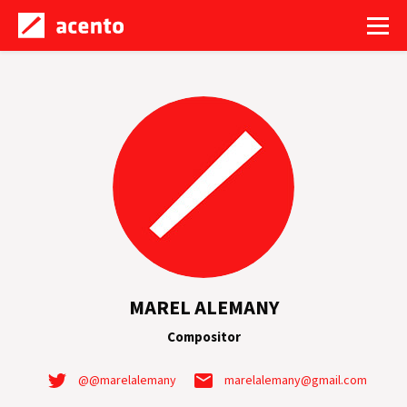
MAREL ALEMANY
Compositor
@@marelalemany
marelalemany@gmail.com