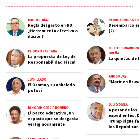
MAGÍN J. DÍAZ
PEDRO CONDE STU
Regla del gasto en RD:
Desembarco e
¿Herramienta efectiva o
(2)
ilusión?
JULIO LEONARDO V
ISIDORO SANTANA
UREÑA
La propuesta de Ley de
La quietud de l
Responsabilidad Fiscal
FARID KURY
JUAN LLADO
"Morir en Brus
El Ozama y su anhelado
potosí
JULIO DISLA
DINORAH GARCÍA ROMERO
A pesar de los
El pacto educativo, un
expedientes, 
espacio que se desgasta
Trump sigue fa
vertiginosamente
los Republica