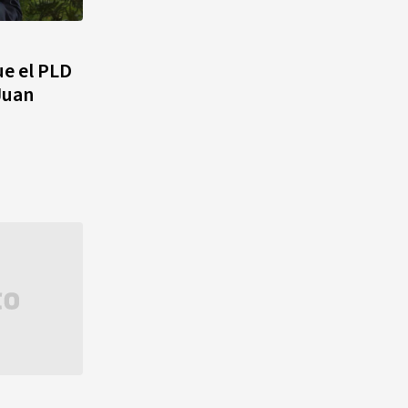
agosto, hechos y
conmemoraciones de esta
fecha
ue el PLD
Juan