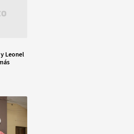
 y Leonel
 más