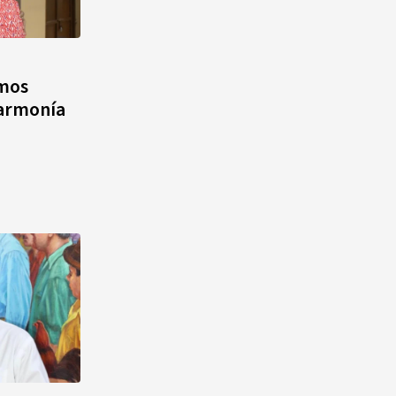
emos
 armonía