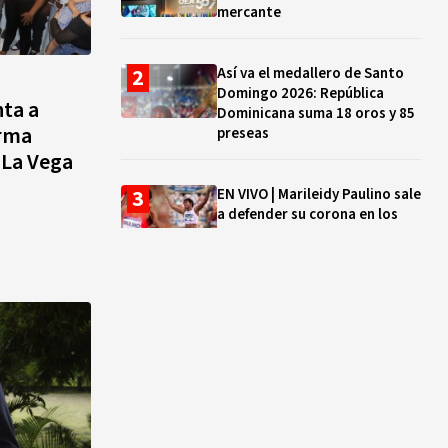
mercante
Así va el medallero de Santo
Domingo 2026: República
nta a
Dominicana suma 18 oros y 85
orma
preseas
 La Vega
EN VIVO | Marileidy Paulino sale
a defender su corona en los
400 metros
Bono a Mil 2026-2027: cómo
consultar si están tus hijos e
hijas en la lista y cuándo
puedes cobrar
¿Qué se celebra hoy en el
mundo? Efemérides del 5 de