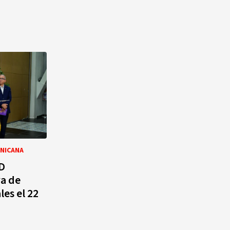
INICANA
LD
va de
les el 22