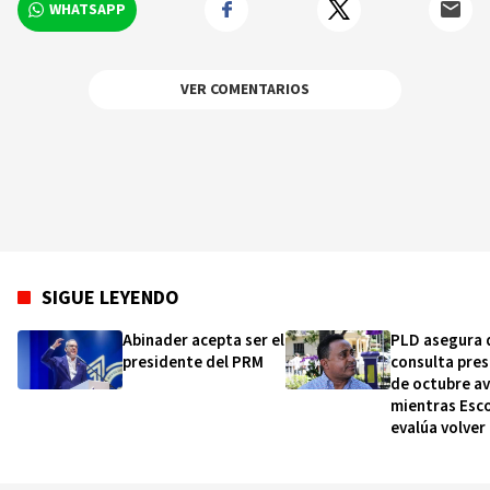
WHATSAPP
VER COMENTARIOS
SIGUE LEYENDO
Abinader acepta ser el
PLD asegura 
presidente del PRM
consulta pres
de octubre a
mientras Esc
evalúa volver 
Senado por
Montecristi