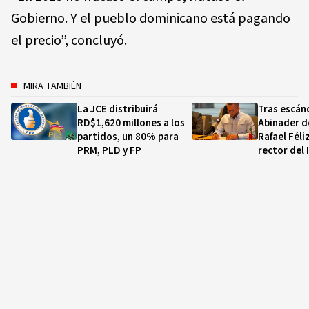
Gobierno. Y el pueblo dominicano está pagando
el precio”, concluyó.
MIRA TAMBIÉN
La JCE distribuirá
Tras escán
RD$1,620 millones a los
Abinader d
partidos, un 80% para
Rafael Féli
PRM, PLD y FP
rector del 