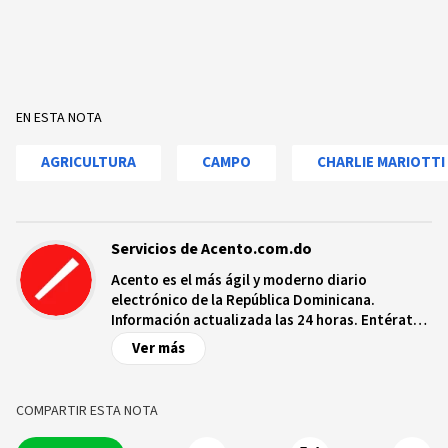
EN ESTA NOTA
AGRICULTURA
CAMPO
CHARLIE MARIOTTI
Servicios de Acento.com.do
Acento es el más ágil y moderno diario
electrónico de la República Dominicana.
Información actualizada las 24 horas. Entérate
de las noticias y sucesos más importantes a
Ver más
nivel nacional e internacional, videos y fotos
sobre los hechos y los protagonistas más
relevantes en tiempo real.
COMPARTIR ESTA NOTA