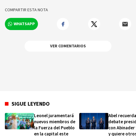
sobre los hechos y los protagonistas más
relevantes en tiempo real.
COMPARTIR ESTA NOTA
WHATSAPP
VER COMENTARIOS
SIGUE LEYENDO
Leonel juramentará
Abel recuerda
nuevos miembros de
debate presid
la Fuerza del Pueblo
con Abinader 
en la capital este
y quiere otro