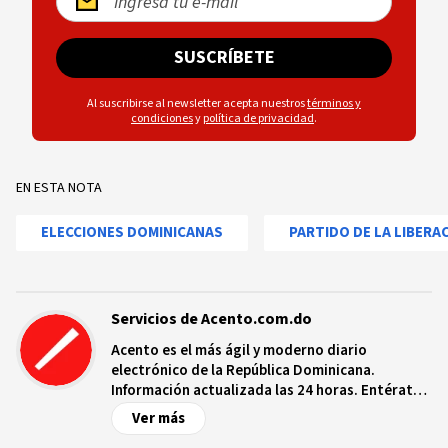
SUSCRÍBETE
Al suscribirse al newsletter acepta nuestros
términos y
condiciones
y
política de privacidad
.
EN ESTA NOTA
ELECCIONES DOMINICANAS
PARTIDO DE LA LIBERA
Servicios de Acento.com.do
Acento es el más ágil y moderno diario
electrónico de la República Dominicana.
Información actualizada las 24 horas. Entérate
de las noticias y sucesos más importantes a
Ver más
nivel nacional e internacional, videos y fotos