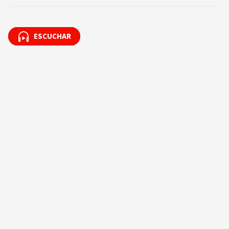
ESCUCHAR
ESCUCHAR