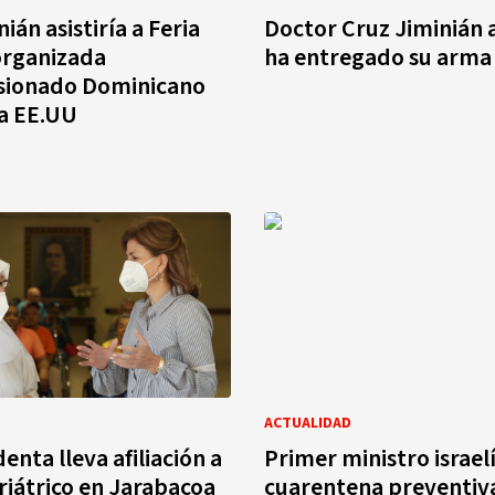
ián asistiría a Feria
Doctor Cruz Jiminián 
organizada
ha entregado su arma
sionado Dominicano
a EE.UU
ACTUALIDAD
enta lleva afiliación a
Primer ministro israel
riátrico en Jarabacoa
cuarentena preventiv