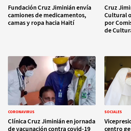
Fundación Cruz Jiminián envía
Cruz Jimin
camiones de medicamentos,
Cultural 
camas y ropa hacia Haití
por Comi
de Cultur
CORONAVIRUS
SOCIALES
Clínica Cruz Jiminián en jornada
Vicepresid
de vacunación contra covid-19
centro ge