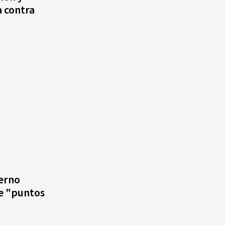
 contra
ierno
e "puntos