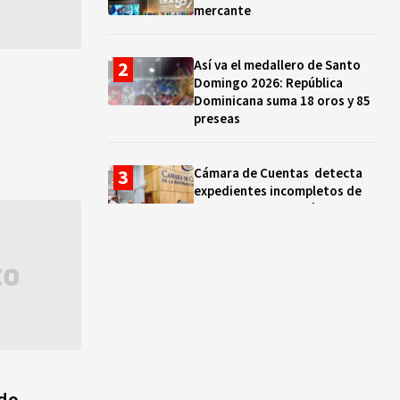
mercante
Así va el medallero de Santo
Domingo 2026: República
Dominicana suma 18 oros y 85
preseas
Cámara de Cuentas detecta
expedientes incompletos de
operaciones por RD$16,600
millones en MINERD, entre
2019 y 2020
¿Sabes quién es Liranyi
Alonso? La velocista
dominicana que rompió un
récord de casi 30 años
Así va el medallero: RD sube al
ndo