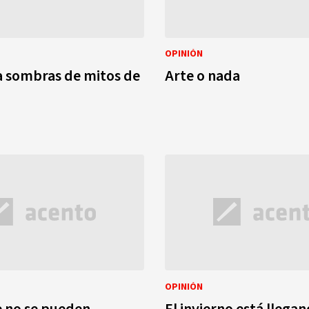
OPINIÓN
a sombras de mitos de
Arte o nada
OPINIÓN
 no se pueden
El invierno está llega