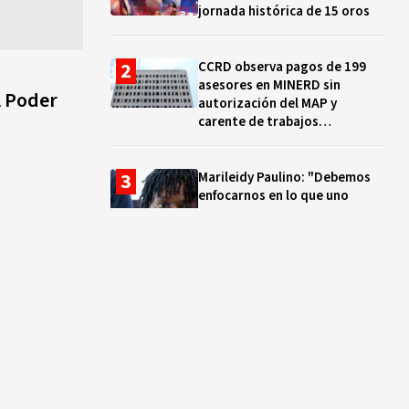
jornada histórica de 15 oros
CCRD observa pagos de 199
asesores en MINERD sin
l Poder
autorización del MAP y
carente de trabajos
realizados, durante el 2019 y
2020
Marileidy Paulino: "Debemos
enfocarnos en lo que uno
quiere y no en los problemas"
EN VIVO: ¿Dónde ver la
clausura de los Juegos
Centroamericanos y del Caribe
Santo Domingo 2026? Hora,
lugar y quiénes cantarán
El ocaso de los proyectos
colectivos