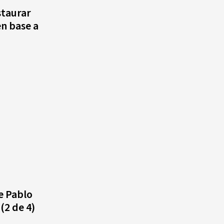
staurar
n base a
Cámara de Cuentas detecta
expedientes incompletos de
operaciones por RD$16,600
millones en MINERD, entre
2019 y 2020
re Pablo
(2 de 4)