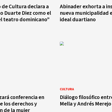
o de Cultura declara a
Abinader exhorta a in
o Duarte Diez como el
nueva municipalidad e
l teatro dominicano”
ideal duartiano
CULTURA
zará conferencia en
Diálogo filosófico ent
e los derechos y
Mella y Andrés Merejo 
n de la mujer