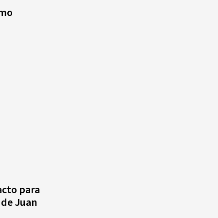
smo
acto para
 de Juan