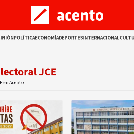
INIÓN
POLÍTICA
ECONOMÍA
DEPORTES
INTERNACIONAL
CULT
Electoral JCE
CE en Acento