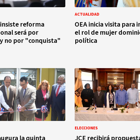
ACTUALIDAD
insiste reforma
OEA inicia visita para 
ional será por
el rol de mujer domini
y no por "conquista"
política
ELECCIONES
augura la quinta
JCE recibirá propuest