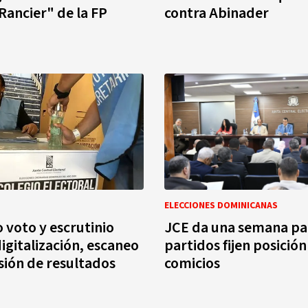
ancier" de la FP
contra Abinader
ELECCIONES DOMINICANAS
voto y escrutinio
JCE da una semana pa
igitalización, escaneo
partidos fijen posició
sión de resultados
comicios