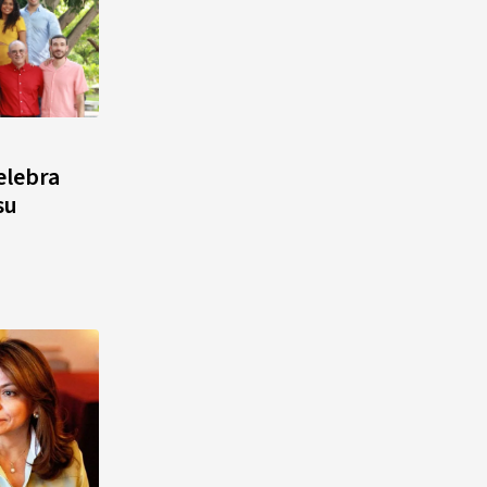
elebra
su