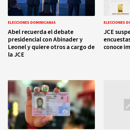
ELECCIONES DOMINICANAS
ELECCIONES D
Abel recuerda el debate
JCE suspe
presidencial con Abinader y
encuestas
Leonel y quiere otros a cargo de
conoce i
la JCE