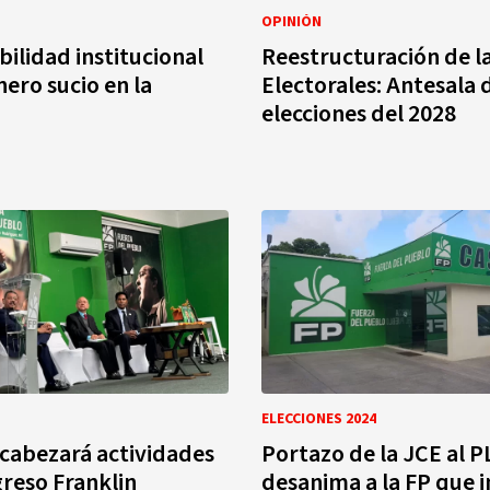
OPINIÓN
ilidad institucional
Reestructuración de l
nero sucio en la
Electorales: Antesala d
elecciones del 2028
ELECCIONES 2024
cabezará actividades
Portazo de la JCE al P
reso Franklin
desanima a la FP que in