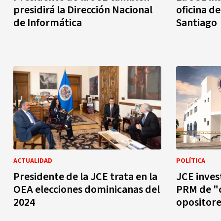
presidirá la Dirección Nacional
oficina de
de Informática
Santiago
ACTUALIDAD
POLÍTICA
Presidente de la JCE trata en la
JCE inves
OEA elecciones dominicanas del
PRM de "
2024
opositore