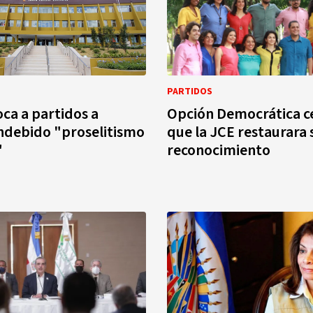
PARTIDOS
ca a partidos a
Opción Democrática c
indebido "proselitismo
que la JCE restaurara 
"
reconocimiento