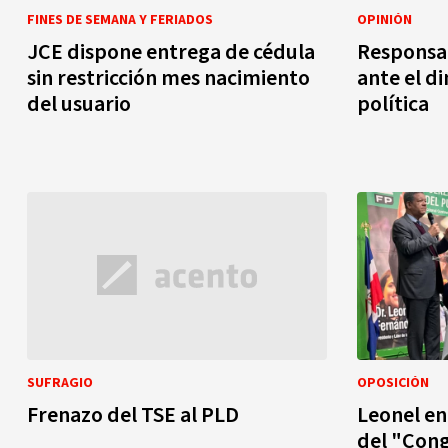
FINES DE SEMANA Y FERIADOS
OPINIÓN
JCE dispone entrega de cédula
Responsab
sin restricción mes nacimiento
ante el di
del usuario
política
SUFRAGIO
OPOSICIÓN
Frenazo del TSE al PLD
Leonel en
del "Cong