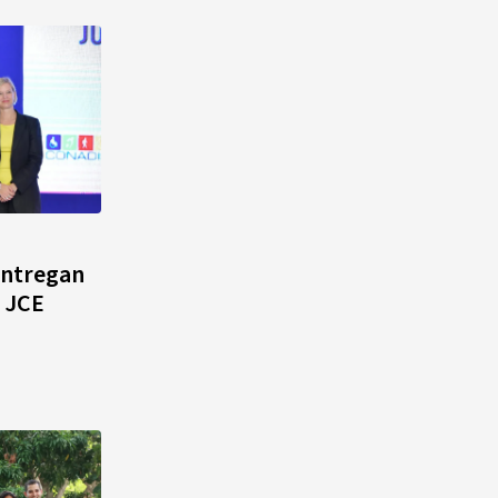
entregan
a JCE