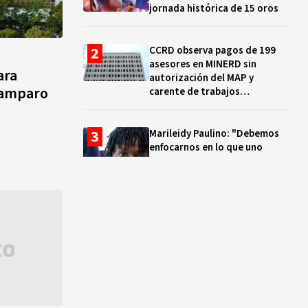
jornada histórica de 15 oros
CCRD observa pagos de 199
asesores en MINERD sin
ara
autorización del MAP y
e amparo
carente de trabajos
realizados, durante el 2019 y
2020
Marileidy Paulino: "Debemos
enfocarnos en lo que uno
quiere y no en los problemas"
EN VIVO: ¿Dónde ver la
clausura de los Juegos
Centroamericanos y del Caribe
Santo Domingo 2026? Hora,
lugar y quiénes cantarán
El ocaso de los proyectos
colectivos