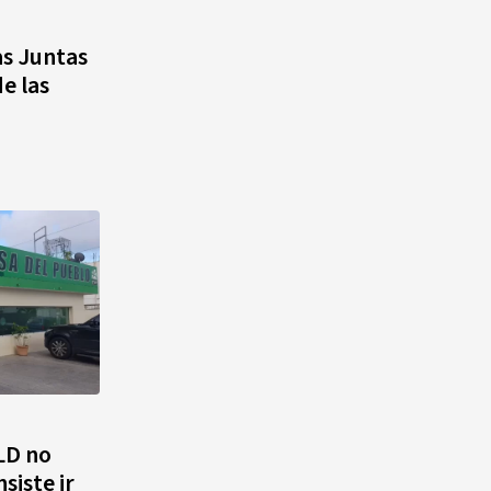
as Juntas
Cámara de Cuentas detecta
e las
expedientes incompletos de
operaciones por RD$16,600
millones en MINERD, entre
2019 y 2020
LD no
siste ir