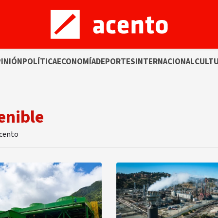
INIÓN
POLÍTICA
ECONOMÍA
DEPORTES
INTERNACIONAL
CULT
enible
Acento