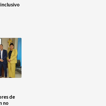
 inclusivo
ores de
n no