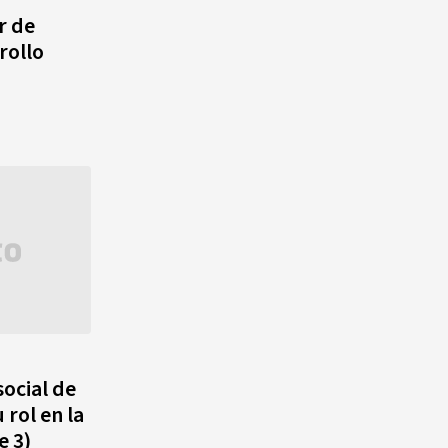
agosto, hechos y
r de
conmemoraciones de esta
rollo
fecha
social de
 rol en la
e 3)