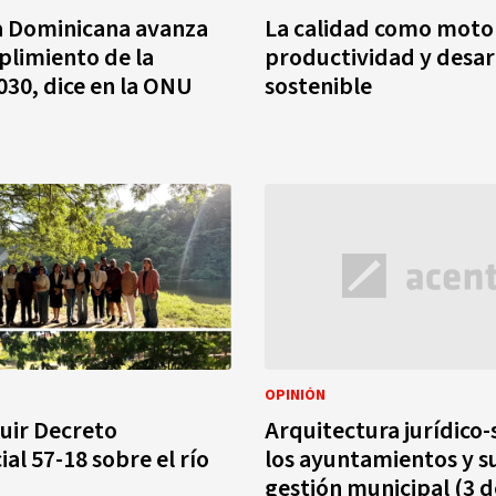
a Dominicana avanza
La calidad como moto
plimiento de la
productividad y desar
30, dice en la ONU
sostenible
OPINIÓN
uir Decreto
Arquitectura jurídico-
al 57-18 sobre el río
los ayuntamientos y su
gestión municipal (3 d