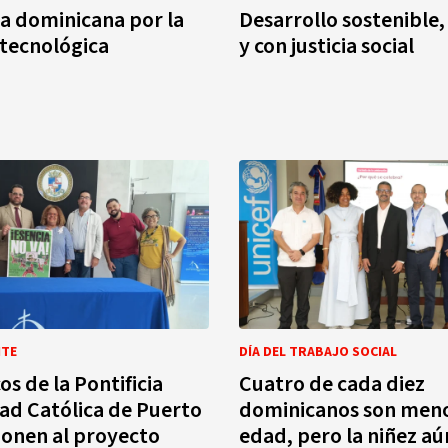
a dominicana por la
Desarrollo sostenible,
 tecnológica
y con justicia social
NTE
DÍA DEL TRABAJO SOCIAL
s de la Pontificia
Cuatro de cada diez
ad Católica de Puerto
dominicanos son men
ponen al proyecto
edad, pero la niñez aú