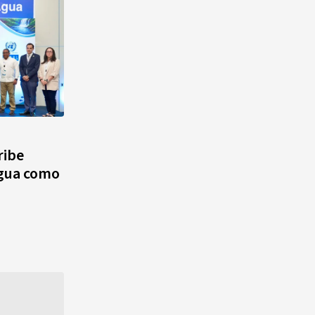
ribe
agua como