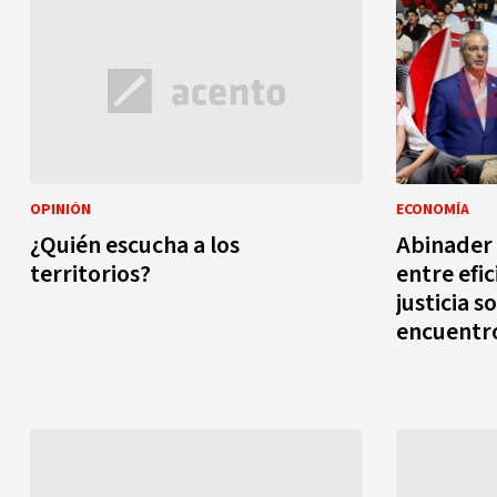
OPINIÓN
ECONOMÍA
¿Quién escucha a los
Abinader 
territorios?
entre efi
justicia s
encuentr