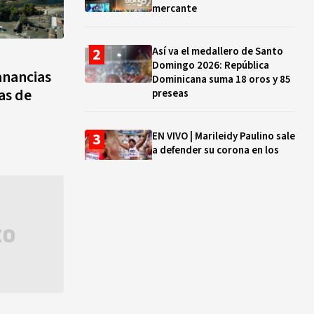
mercante
Así va el medallero de Santo
Domingo 2026: República
anancias
Dominicana suma 18 oros y 85
as de
preseas
EN VIVO | Marileidy Paulino sale
a defender su corona en los
400 metros
Bono a Mil 2026-2027: cómo
consultar si están tus hijos e
hijas en la lista y cuándo
puedes cobrar
¿Qué se celebra hoy en el
mundo? Efemérides del 5 de