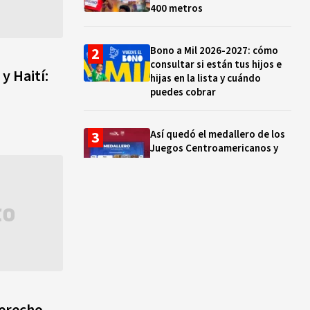
400 metros
Bono a Mil 2026-2027: cómo
consultar si están tus hijos e
y Haití:
hijas en la lista y cuándo
puedes cobrar
Así quedó el medallero de los
Juegos Centroamericanos y
del Caribe hoy 01 de agosto:
México supera las 230 preseas
Santoral del 4 de agosto:
santos, beatos y mártires que
celebra la Iglesia católica hoy
“Desde los 10 años vivo de la
pesca”: la vida de Michel
derecho