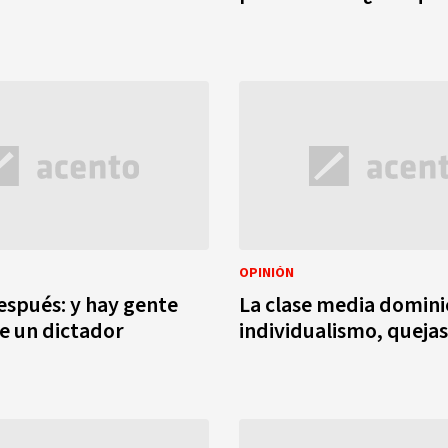
OPINIÓN
espués: y hay gente
La clase media domini
e un dictador
individualismo, quejas