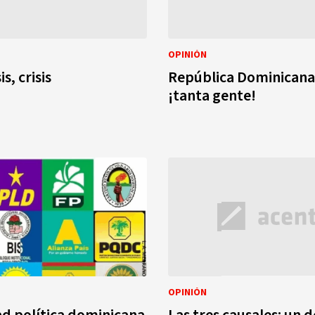
OPINIÓN
is, crisis
República Dominicana 
¡tanta gente!
OPINIÓN
ad política dominicana
Las tres causales: un 