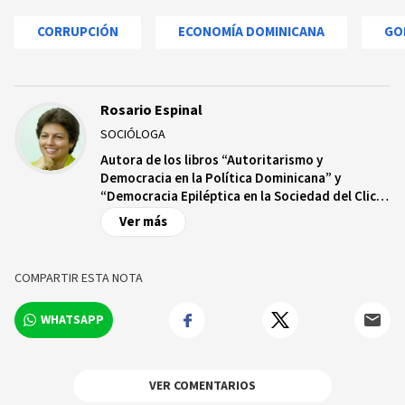
CORRUPCIÓN
ECONOMÍA DOMINICANA
GO
Rosario Espinal
SOCIÓLOGA
Autora de los libros “Autoritarismo y
Democracia en la Política Dominicana” y
“Democracia Epiléptica en la Sociedad del Clic”,
y de numerosos artículos sobre política
Ver más
dominicana publicados en revistas académicas
en América Latina, Estados Unidos y Europa.
Doctora en sociología y profesora en Temple
COMPARTIR ESTA NOTA
University en Filadelfia, donde también ha sido
directora del Departamento de Sociología y del
WHATSAPP
Centro de Estudios Latinoamericanos.
VER COMENTARIOS