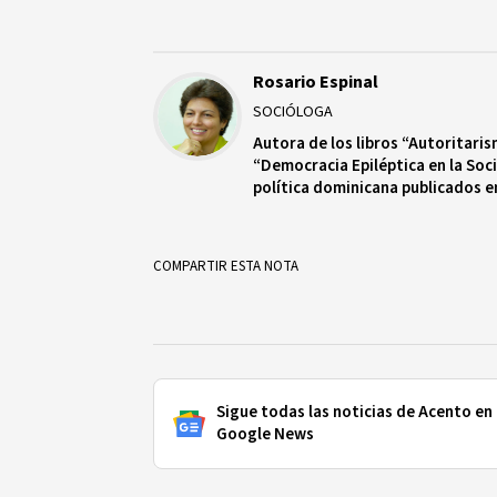
Rosario Espinal
SOCIÓLOGA
Autora de los libros “Autoritari
“Democracia Epiléptica en la Soci
política dominicana publicados e
Estados Unidos y Europa. Doctora
en Filadelfia, donde también ha 
del Centro de Estudios Latinoam
COMPARTIR ESTA NOTA
Sigue todas las noticias de Acento en
Google News