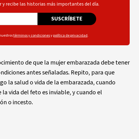
 y recibe las historias más importantes del día.
SUSCRÍBETE
 nuestros
términos y condiciones
y
política de privacidad
.
ocimiento de que la mujer embarazada debe tener
 condiciones antes señaladas. Repito, para que
sgo la salud o vida de la embarazada, cuando
 vida del feto es inviable, y cuando el
ón o incesto.