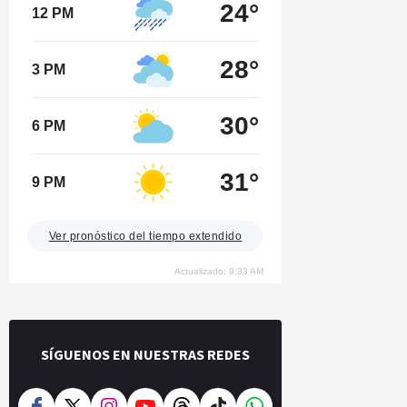
24°
12 PM
28°
3 PM
30°
6 PM
31°
9 PM
Ver pronóstico del tiempo extendido
Actualizado: 9:33 AM
SÍGUENOS EN NUESTRAS REDES