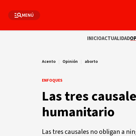
MENÚ
INICIO
ACTUALIDAD
OP
Acento
|
Opinión
|
aborto
ENFOQUES
Las tres causal
humanitario
Las tres causales no obligan a n