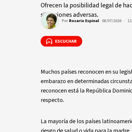
Ofrecen la posibilidad legal de ha
situaciones adversas.
Por
Rosario Espinal
08/07/2026 · 12
ESCUCHAR
ESCUCHAR
Muchos países reconocen en su legisl
embarazo en determinadas circunstan
reconocen está la República Dominic
respecto.
La mayoría de los países latinoameric
riesgo de salud o vida para la madre, s