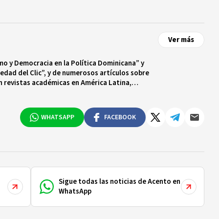
Ver más
smo y Democracia en la Política Dominicana” y
edad del Clic”, y de numerosos artículos sobre
n revistas académicas en América Latina,
 en sociología y profesora en Temple University
sido directora del Departamento de Sociología y
ericanos.
WHATSAPP
FACEBOOK
Sigue todas las noticias de Acento en
WhatsApp