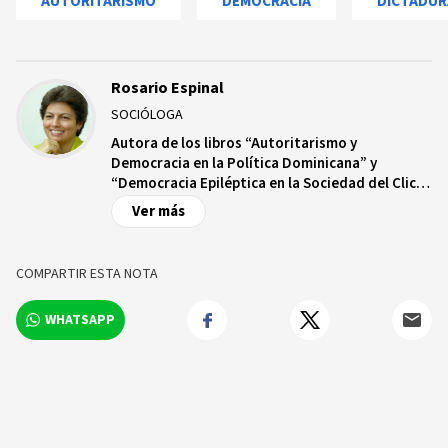
AUTORITARISMO
DEMOCRACIA
DICTADUR
Rosario Espinal
SOCIÓLOGA
Autora de los libros “Autoritarismo y
Democracia en la Política Dominicana” y
“Democracia Epiléptica en la Sociedad del Clic”,
y de numerosos artículos sobre política
Ver más
dominicana publicados en revistas académicas
en América Latina, Estados Unidos y Europa.
Doctora en sociología y profesora en Temple
COMPARTIR ESTA NOTA
University en Filadelfia, donde también ha sido
directora del Departamento de Sociología y del
WHATSAPP
Centro de Estudios Latinoamericanos.