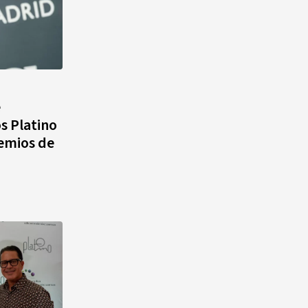
e
s Platino
remios de