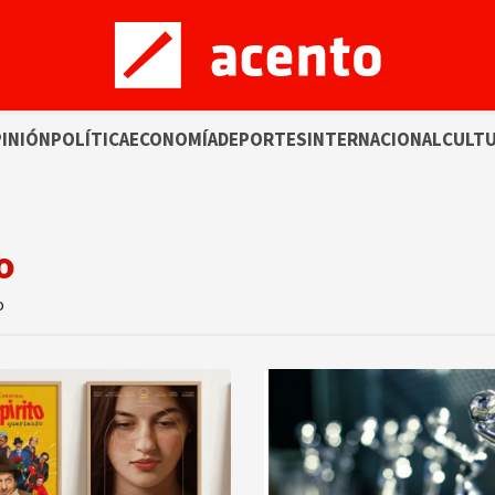
INIÓN
POLÍTICA
ECONOMÍA
DEPORTES
INTERNACIONAL
CULT
o
o