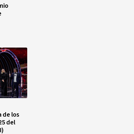
mio
e
 de los
25 del
I)