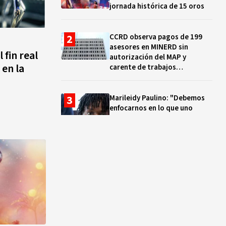
jornada histórica de 15 oros
CCRD observa pagos de 199
asesores en MINERD sin
 fin real
autorización del MAP y
 en la
carente de trabajos
realizados, durante el 2019 y
2020
Marileidy Paulino: "Debemos
enfocarnos en lo que uno
quiere y no en los problemas"
EN VIVO: ¿Dónde ver la
clausura de los Juegos
Centroamericanos y del Caribe
Santo Domingo 2026? Hora,
lugar y quiénes cantarán
El ocaso de los proyectos
colectivos