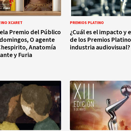
TINO XCARET
PREMIOS PLATINO
vela Premio del Público
¿Cuál es el impacto y el
 domingos, O agente
de los Premios Platino
Chespirito, Anatomía
industria audiovisual?
tante y Furia