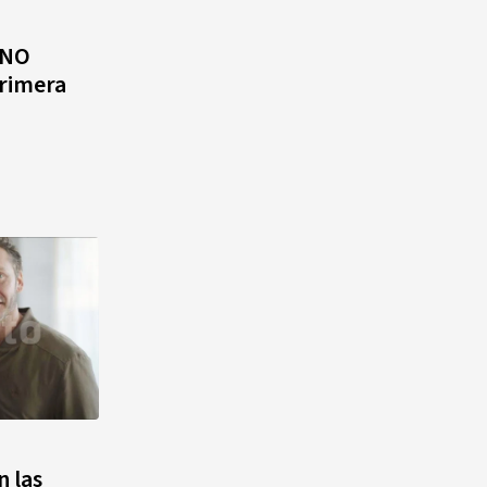
INO
Cámara de Cuentas detecta
rimera
expedientes incompletos de
operaciones por RD$16,600
millones en MINERD, entre
2019 y 2020
n las