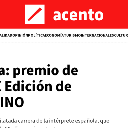
ALIDAD
OPINIÓN
POLÍTICA
ECONOMÍA
TURISMO
INTERNACIONALES
CULTUR
: premio de
X Edición de
TINO
latada carrera de la intérprete española, que