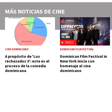
MÁS NOTICIAS DE
CINE
VIDEO
CINE DOMINICANO
DOMINICAN FILM FESTIVAL
A propósito de 'Los
Dominican Film Festival in
rechazados 3′: este es el
New York inicia con
proceso de la comedia
homenaje al cine
dominicana
dominicano