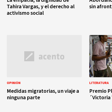
La empatía, la dignidad de
Abordand
Tahira Vargas, y el derecho al
sin afront
activismo social
OPINIÓN
LITERATURA
Medidas migratorias, un viaje a
Premio Pl
ninguna parte
´Victoria´