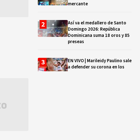
mercante
Así va el medallero de Santo
Domingo 2026: República
Dominicana suma 18 oros y 85
preseas
EN VIVO | Marileidy Paulino sale
a defender su corona en los
400 metros
Bono a Mil 2026-2027: cómo
consultar si están tus hijos e
hijas en la lista y cuándo
puedes cobrar
¿Qué se celebra hoy en el
mundo? Efemérides del 5 de