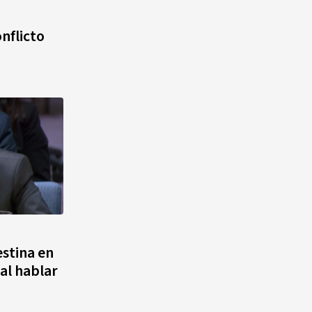
agosto, hechos y
conmemoraciones de esta
nflicto
fecha
stina en
al hablar