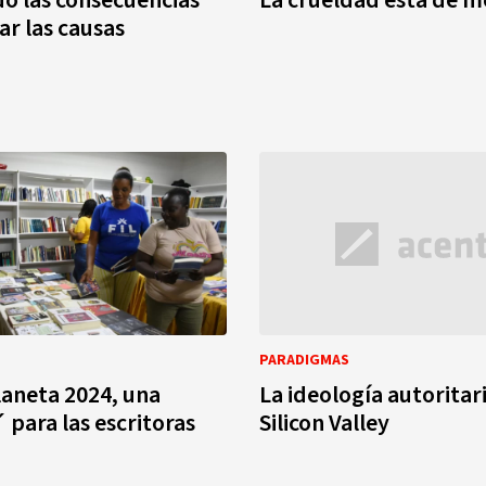
o las consecuencias
La crueldad está de 
ar las causas
PARADIGMAS
aneta 2024, una
La ideología autoritar
 para las escritoras
Silicon Valley