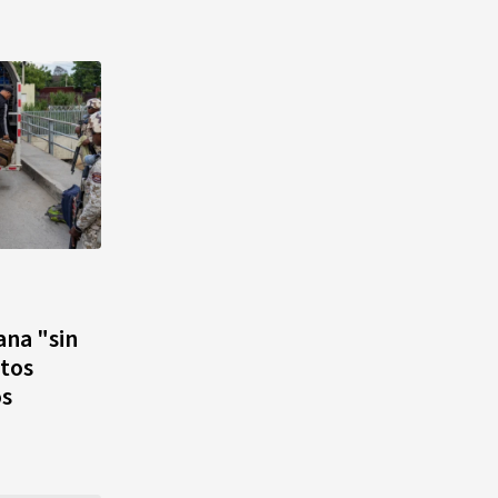
ana "sin
atos
os