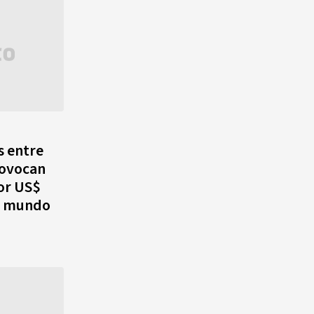
s entre
rovocan
or US$
el mundo