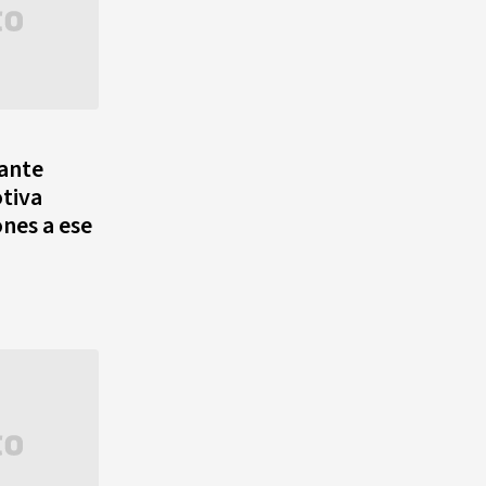
ante
tiva
nes a ese