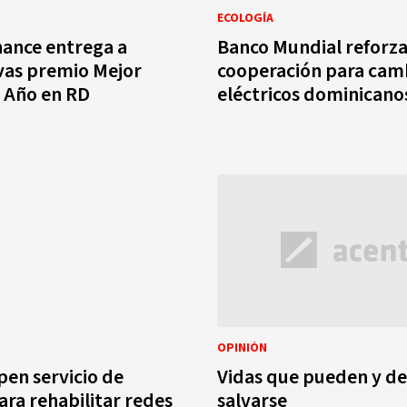
ECOLOGÍA
nance entrega a
Banco Mundial reforz
vas premio Mejor
cooperación para cam
 Año en RD
eléctricos dominicano
OPINIÓN
en servicio de
Vidas que pueden y d
ara rehabilitar redes
salvarse