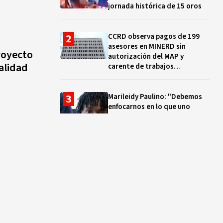
jornada histórica de 15 oros
CCRD observa pagos de 199
asesores en MINERD sin
royecto
autorización del MAP y
alidad
carente de trabajos
realizados, durante el 2019 y
2020
Marileidy Paulino: "Debemos
enfocarnos en lo que uno
quiere y no en los problemas"
EN VIVO: ¿Dónde ver la
clausura de los Juegos
Centroamericanos y del Caribe
Santo Domingo 2026? Hora,
lugar y quiénes cantarán
El ocaso de los proyectos
colectivos