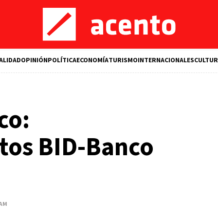
ALIDAD
OPINIÓN
POLÍTICA
ECONOMÍA
TURISMO
INTERNACIONALES
CULTUR
co:
tos BID-Banco
 AM