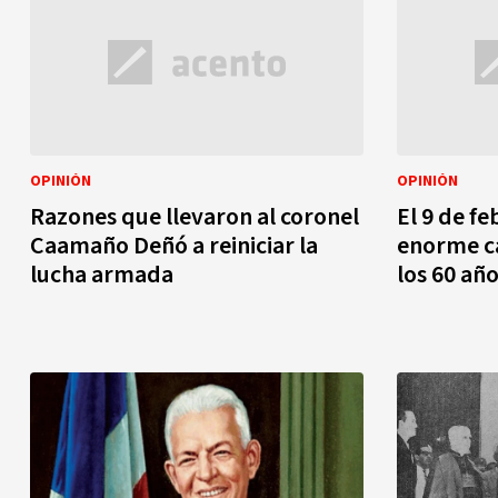
OPINIÓN
OPINIÓN
Razones que llevaron al coronel
El 9 de fe
Caamaño Deñó a reiniciar la
enorme ca
lucha armada
los 60 añ