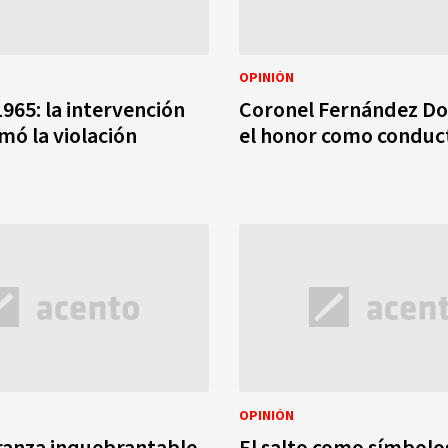
OPINIÓN
1965: la intervención
Coronel Fernández D
imó la violación
el honor como conduct
OPINIÓN
ranza inquebrantable
El salto como símbolos