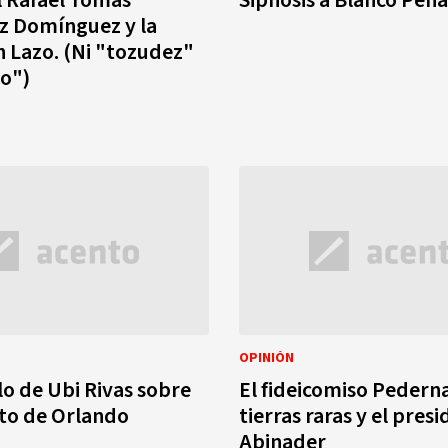
l Rafael Tomás
Sipnosis a Blanco Peñ
z Domínguez y la
 Lazo. (Ni "tozudez"
io")
OPINIÓN
lo de Ubi Rivas sobre
El fideicomiso Pederna
ato de Orlando
tierras raras y el pres
Abinader