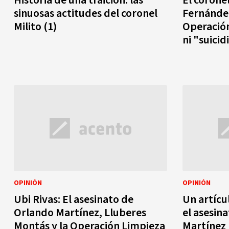
Historia de una traición: las
El corone
sinuosas actitudes del coronel
Fernánde
Milito (1)
Operación
ni "suicid
OPINIÓN
OPINIÓN
Ubi Rivas: El asesinato de
Un artícu
Orlando Martínez, Lluberes
el asesin
Montás y la Operación Limpieza
Martínez