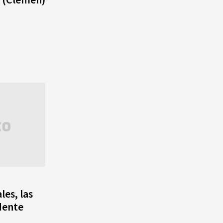
a (Clemen)
les, las
idente