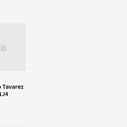
o Tavarez
1J4