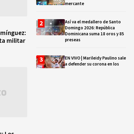
mercante
Así va el medallero de Santo
Domingo 2026: República
omínguez:
Dominicana suma 18 oros y 85
a militar
preseas
EN VIVO | Marileidy Paulino sale
a defender su corona en los
400 metros
Bono a Mil 2026-2027: cómo
consultar si están tus hijos e
hijas en la lista y cuándo
puedes cobrar
¿Qué se celebra hoy en el
mundo? Efemérides del 5 de
: Los