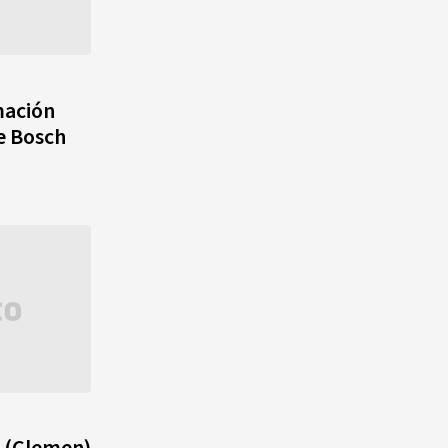
mación
e Bosch