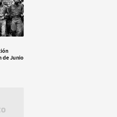
ción
n de Junio