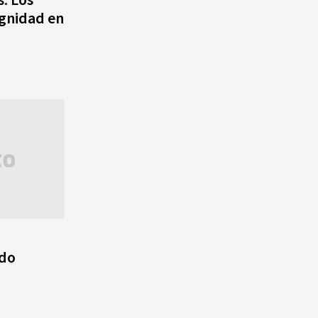
agosto, hechos y
ignidad en
conmemoraciones de esta
fecha
ado