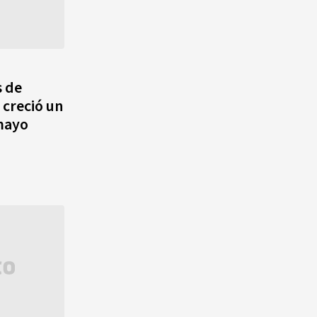
s de
creció un
 mayo