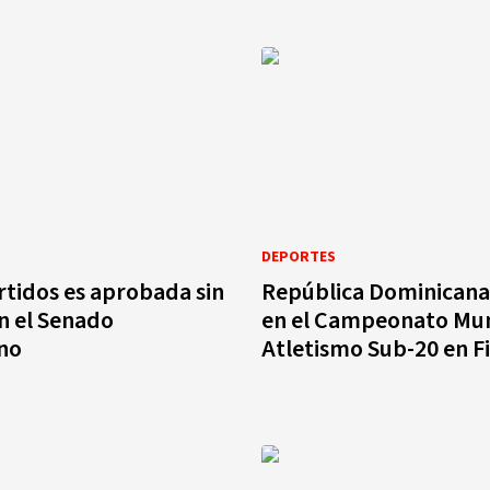
DEPORTES
rtidos es aprobada sin
República Dominicana
n el Senado
en el Campeonato Mun
no
Atletismo Sub-20 en F