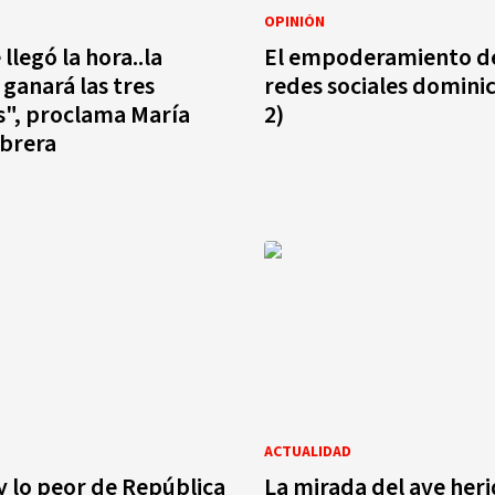
OPINIÓN
 llegó la hora..la
El empoderamiento de
 ganará las tres
redes sociales dominic
s", proclama María
2)
abrera
ACTUALIDAD
y lo peor de República
La mirada del ave heri