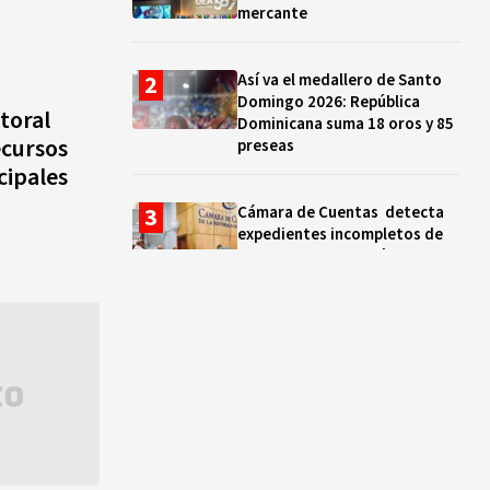
mercante
Así va el medallero de Santo
Domingo 2026: República
toral
Dominicana suma 18 oros y 85
ecursos
preseas
cipales
Cámara de Cuentas detecta
expedientes incompletos de
operaciones por RD$16,600
millones en MINERD, entre
2019 y 2020
¿Sabes quién es Liranyi
Alonso? La velocista
dominicana que rompió un
récord de casi 30 años
Así va el medallero: RD sube al