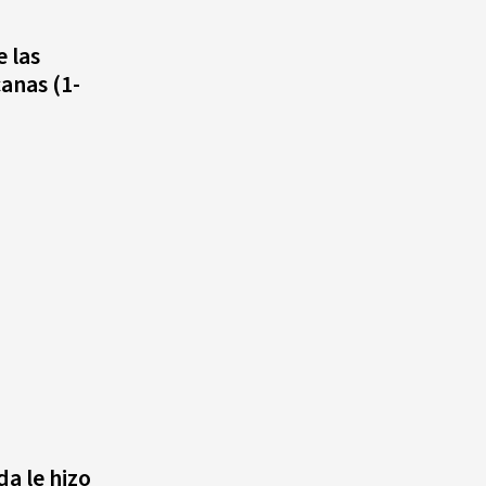
quinto lugar con cinco oros en
la jornada y otro recuperado
 las
por apelación
anas (1-
¿Quién era Román Ramos? El
empresario que transformó el
comercio moderno en
República Dominicana
da le hizo