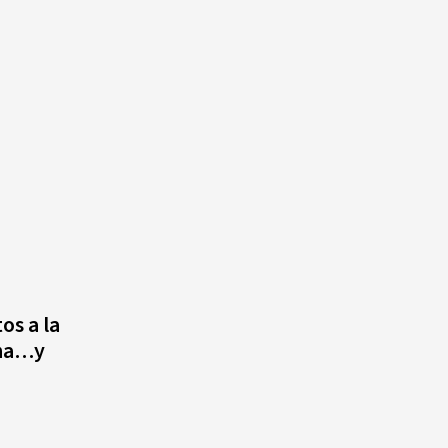
os a la
ana…y