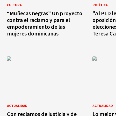
CULTURA
POLÍTICA
“Muñecas negras” Un proyecto
"Al PLD le
contra el racismo y para el
oposición
empoderamiento de las
eleccione
mujeres dominicanas
Teresa C
ACTUALIDAD
ACTUALIDAD
Con reclamos de justicia y de
Lo mejor 