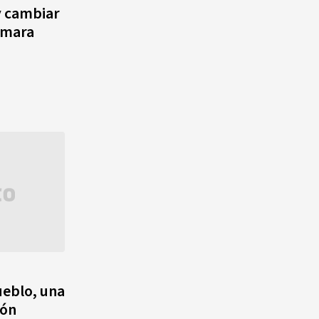
y cambiar
ámara
ueblo, una
ión