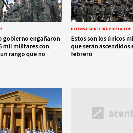
EY
DEFENSA SE REGIRÁ POR LA TOE
o gobierno engañaron
Estos son los únicos mi
6 mil militares con
que serán ascendidos e
 un rango que no
febrero