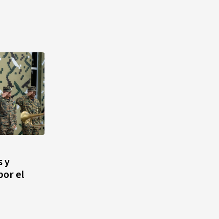
s y
por el