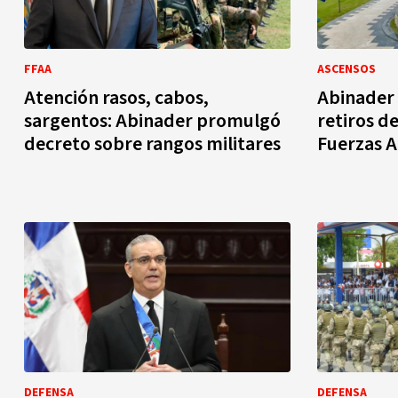
FFAA
ASCENSOS
Atención rasos, cabos,
Abinader 
sargentos: Abinader promulgó
retiros de
decreto sobre rangos militares
Fuerzas 
DEFENSA
DEFENSA