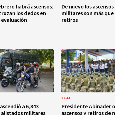
febrero habrá ascensos:
De nuevo los ascensos
 cruzan los dedos en
militares son más que 
 evaluación
retiros
FF.AA
 ascendió a 6,843
Presidente Abinader 
y alistados militares
ascensos y retiros de m