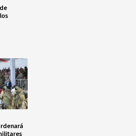
 de
los
Cámara de Cuentas detecta
expedientes incompletos de
operaciones por RD$16,600
millones en MINERD, entre
2019 y 2020
ordenará
ilitares