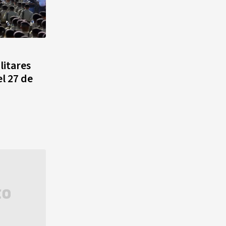
litares
l 27 de