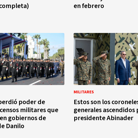
a completa)
en febrero
MILITARES
perdió poder de
Estos son los coronele
scensos militares que
generales ascendidos 
en gobiernos de
presidente Abinader
de Danilo