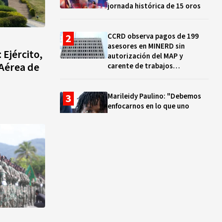
jornada histórica de 15 oros
CCRD observa pagos de 199
asesores en MINERD sin
 Ejército,
autorización del MAP y
 Aérea de
carente de trabajos
realizados, durante el 2019 y
2020
Marileidy Paulino: "Debemos
enfocarnos en lo que uno
quiere y no en los problemas"
EN VIVO: ¿Dónde ver la
clausura de los Juegos
Centroamericanos y del Caribe
Santo Domingo 2026? Hora,
lugar y quiénes cantarán
El ocaso de los proyectos
colectivos