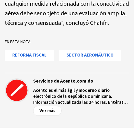
cualquier medida relacionada con la conectividad
aérea debe ser objeto de una evaluación amplia,
técnica y consensuada", concluyó Chahín.
EN ESTA NOTA
REFORMA FISCAL
SECTOR AERONÁUTICO
Servicios de Acento.com.do
Acento es el más ágil y moderno diario
electrónico de la República Dominicana.
Información actualizada las 24 horas. Entérate
de las noticias y sucesos más importantes a
Ver más
nivel nacional e internacional, videos y fotos
sobre los hechos y los protagonistas más
relevantes en tiempo real.