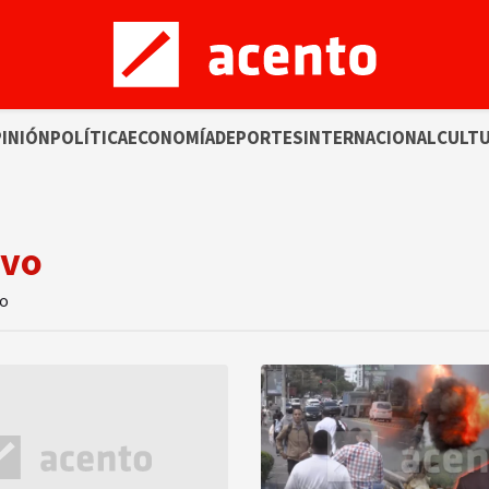
INIÓN
POLÍTICA
ECONOMÍA
DEPORTES
INTERNACIONAL
CULT
ivo
to