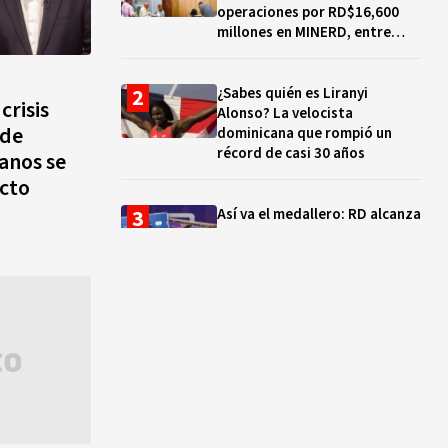
operaciones por RD$16,600
millones en MINERD, entre
2019 y 2020
¿Sabes quién es Liranyi
crisis
Alonso? La velocista
ide
dominicana que rompió un
récord de casi 30 años
canos se
acto
Así va el medallero: RD alcanza
30 oros, supera a Puerto Rico
y se afianza en el quinto lugar
Muere Jorge Frías, diputado
del PRM por Santo Domingo
Este
¿Qué se celebra hoy en el
mundo? Efemérides del 7 de