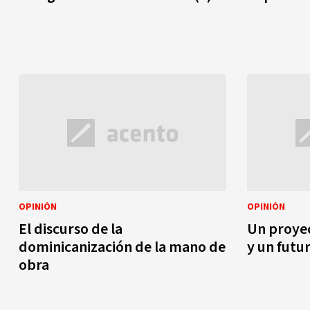
OPINIÓN
OPINIÓN
El discurso de la
Un proyec
dominicanización de la mano de
y un futu
obra