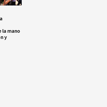
a
e la mano
ón y