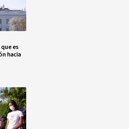
 que es
ón hacia