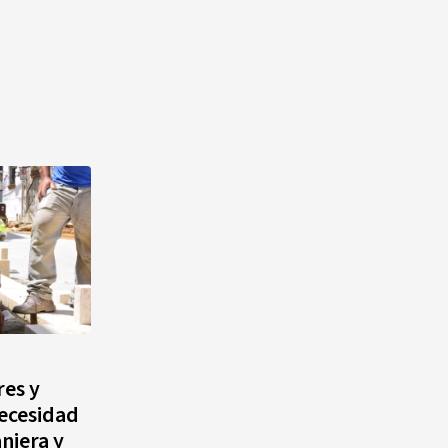
Rosado entre las olas de Azua
¿Qué se celebra hoy en el
mundo? Efemérides del 4 de
agosto
res y
ecesidad
njera y