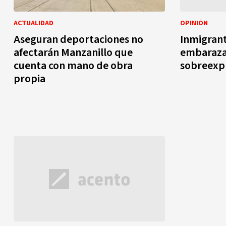
ACTUALIDAD
OPINIÓN
Aseguran deportaciones no
Inmigrant
afectarán Manzanillo que
embarazad
cuenta con mano de obra
sobreexp
propia