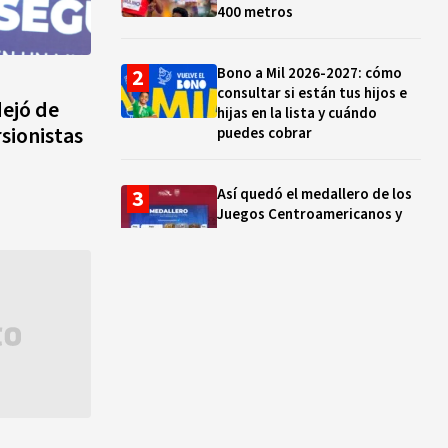
400 metros
Bono a Mil 2026-2027: cómo
consultar si están tus hijos e
ejó de
hijas en la lista y cuándo
rsionistas
puedes cobrar
Así quedó el medallero de los
Juegos Centroamericanos y
del Caribe hoy 01 de agosto:
México supera las 230 preseas
Santoral del 4 de agosto:
santos, beatos y mártires que
celebra la Iglesia católica hoy
“Desde los 10 años vivo de la
pesca”: la vida de Michel