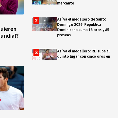
mercante
Así va el medallero de Santo
Domingo 2026: República
quieren
Dominicana suma 18 oros y 85
mundial?
preseas
Así va el medallero: RD sube al
quinto lugar con cinco oros en
la jornada y otro recuperado
por apelación
Cámara de Cuentas detecta
expedientes incompletos de
operaciones por RD$16,600
millones en MINERD, entre
2019 y 2020
¿Sabes quién es Liranyi
O