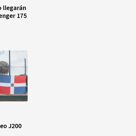
Alonso? La velocista
o llegarán
dominicana que rompió un
lenger 175
récord de casi 30 años
¿Quién era Román Ramos? El
empresario que transformó el
comercio moderno en
República Dominicana
¿Qué se celebra hoy en el
mundo? Efemérides del 6 de
agosto, hechos y
conmemoraciones de esta
fecha
neo J200