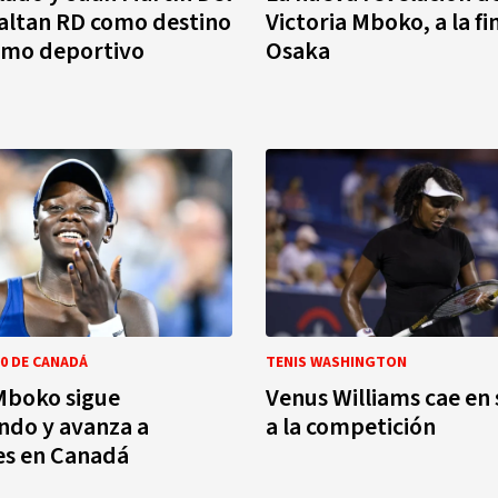
altan RD como destino
Victoria Mboko, a la fi
smo deportivo
Osaka
00 DE CANADÁ
TENIS WASHINGTON
Mboko sigue
Venus Williams cae en 
ndo y avanza a
a la competición
es en Canadá