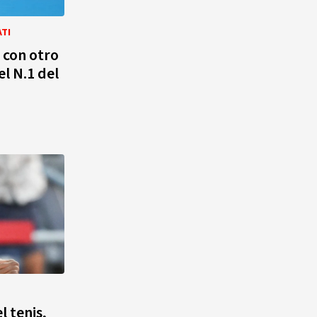
ATI
 con otro
el N.1 del
l tenis,