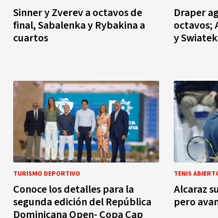
Sinner y Zverev a octavos de
Draper ag
final, Sabalenka y Rybakina a
octavos; 
cuartos
y Swiatek
TURISMO DEPORTIVO
TENIS ABIERT
Conoce los detalles para la
Alcaraz s
segunda edición del República
pero avan
Dominicana Open- Copa Cap