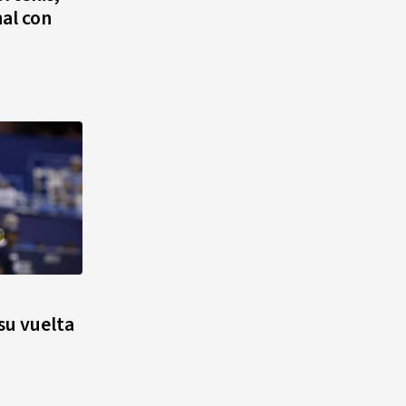
nal con
su vuelta