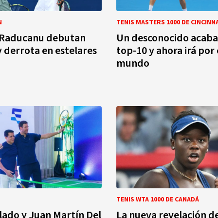
N
TENIS MASTERS 1000 DE CINCINN
y Raducanu debutan
Un desconocido acaba
y derrota en estelares
top-10 y ahora irá por 
mundo
TENIS WTA 1000 DE CANADÁ
lado y Juan Martín Del
La nueva revelación de