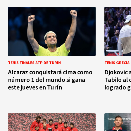
TENIS FINALES ATP DE TURÍN
TENIS GRECIA
Alcaraz conquistará cima como
Djokovic 
número 1 del mundo si gana
Tabilo al
este jueves en Turín
logrado 