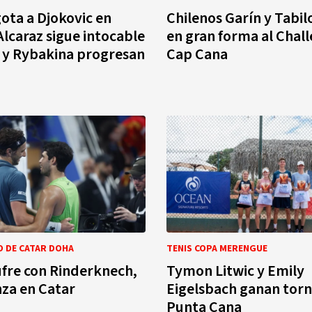
ota a Djokovic en
Chilenos Garín y Tabil
Alcaraz sigue intocable
en gran forma al Chal
 y Rybakina progresan
Cap Cana
O DE CATAR DOHA
TENIS COPA MERENGUE
ufre con Rinderknech,
Tymon Litwic y Emily
za en Catar
Eigelsbach ganan tor
Punta Cana