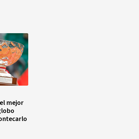
el mejor
globo
Montecarlo