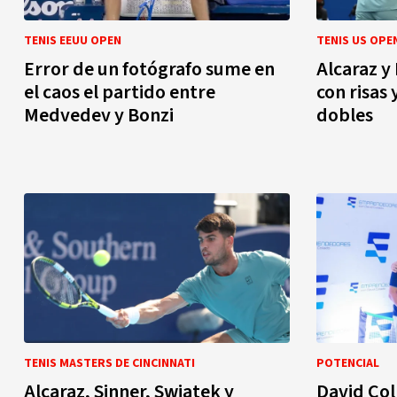
TENIS EEUU OPEN
TENIS US OPE
Error de un fotógrafo sume en
Alcaraz 
el caos el partido entre
con risas 
Medvedev y Bonzi
dobles
TENIS MASTERS DE CINCINNATI
POTENCIAL
Alcaraz, Sinner, Swiatek y
David Col