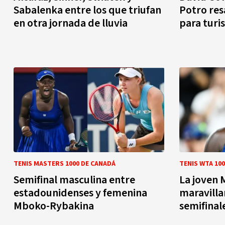
Sabalenka entre los que triufan
Potro res
en otra jornada de lluvia
para turi
TENIS MASTERS 1000 DE CANADÁ
TENIS WTA 10
Semifinal masculina entre
La joven 
estadounidenses y femenina
maravilla
Mboko-Rybakina
semifinal