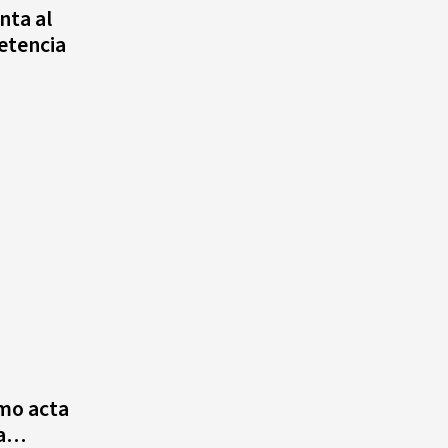
nta al
etencia
mo acta
la…