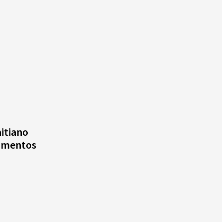
itiano
umentos