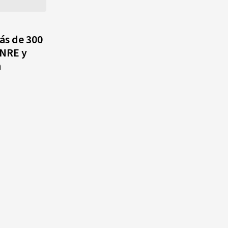
quinto lugar con cinco oros en
la jornada y otro recuperado
por apelación
ás de 300
PNRE y
¿Quién era Román Ramos? El
n
empresario que transformó el
comercio moderno en
República Dominicana