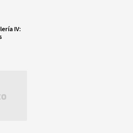
ería IV:
s