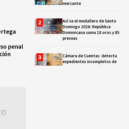
mercante
Así va el medallero de Santo
Domingo 2026: República
Ortega
Dominicana suma 18 oros y 85
preseas
so penal
ción
Cámara de Cuentas detecta
expedientes incompletos de
operaciones por RD$16,600
millones en MINERD, entre
2019 y 2020
¿Sabes quién es Liranyi
Alonso? La velocista
dominicana que rompió un
récord de casi 30 años
Así va el medallero: RD sube al