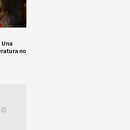
n Una
teratura no