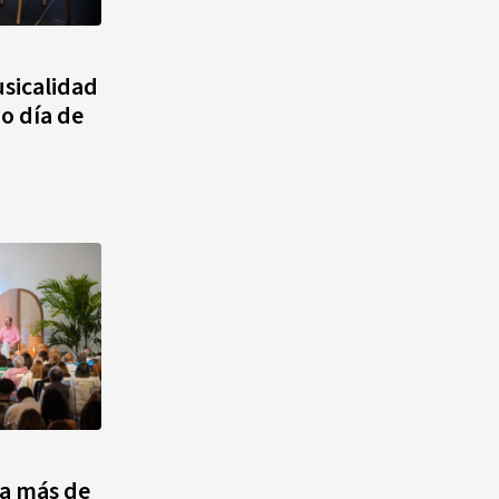
agosto, hechos y
conmemoraciones de esta
fecha
sicalidad
o día de
a más de