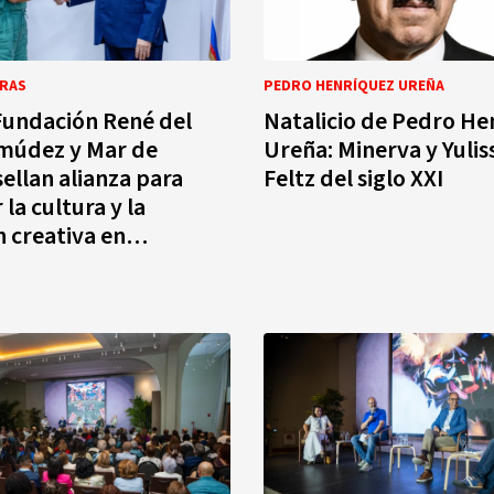
BRAS
PEDRO HENRÍQUEZ UREÑA
Fundación René del
Natalicio de Pedro He
rmúdez y Mar de
Ureña: Minerva y Yuliss
sellan alianza para
Feltz del siglo XXI
 la cultura y la
 creativa en
a Dominicana