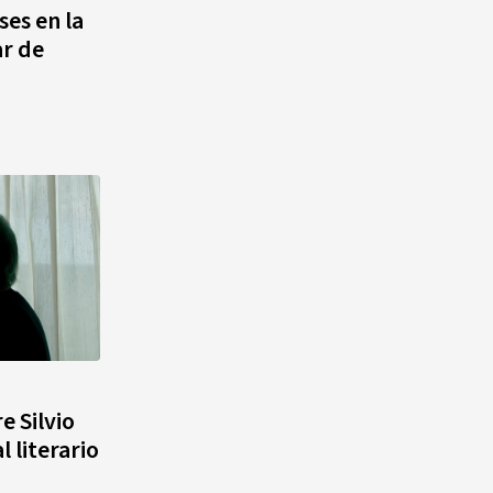
ses en la
ar de
e Silvio
l literario