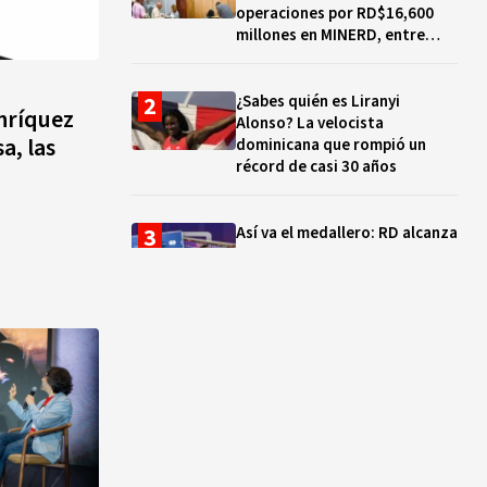
operaciones por RD$16,600
millones en MINERD, entre
2019 y 2020
¿Sabes quién es Liranyi
nríquez
Alonso? La velocista
a, las
dominicana que rompió un
récord de casi 30 años
Así va el medallero: RD alcanza
30 oros, supera a Puerto Rico
y se afianza en el quinto lugar
Muere Jorge Frías, diputado
del PRM por Santo Domingo
Este
¿Qué se celebra hoy en el
mundo? Efemérides del 7 de