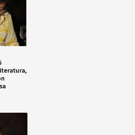
6
iteratura,
on
sa