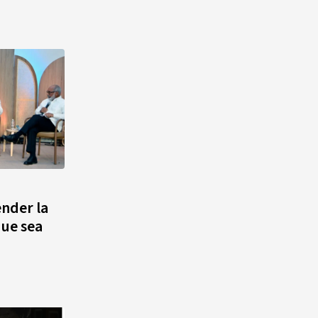
ender la
que sea