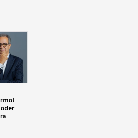
ármol
poder
ra