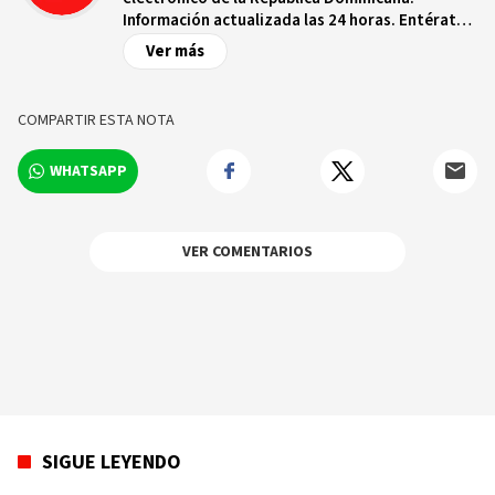
Información actualizada las 24 horas. Entérate
de las noticias y sucesos más importantes a
Ver más
nivel nacional e internacional, videos y fotos
sobre los hechos y los protagonistas más
relevantes en tiempo real.
COMPARTIR ESTA NOTA
WHATSAPP
VER COMENTARIOS
SIGUE LEYENDO