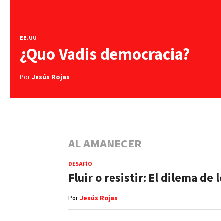
EE.UU
¿Quo Vadis democracia?
Por
Jesús Rojas
AL AMANECER
DESAFÍO
Fluir o resistir: El dilema de
Por
Jesús Rojas