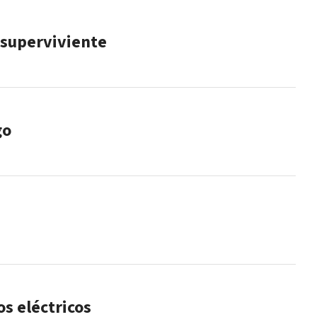
 superviviente
go
os eléctricos