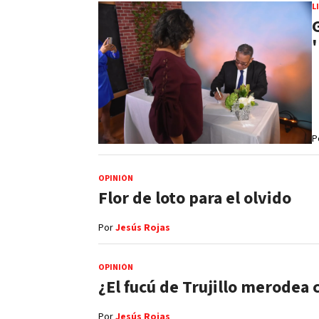
L
P
OPINIÓN
Flor de loto para el olvido
Por
Jesús Rojas
OPINIÓN
¿El fucú de Trujillo merodea 
Por
Jesús Rojas