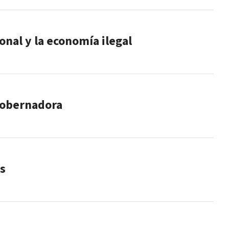
nal y la economía ilegal
 gobernadora
es