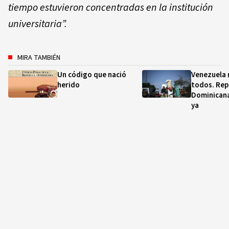
tiempo estuvieron concentradas en la institución
universitaria”.
MIRA TAMBIÉN
Un código que nació
Venezuela 
herido
todos. Rep
Dominicana
ya