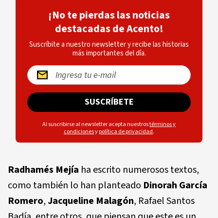
¡No te pierdas las noticias
destacadas de Acento!
Suscríbite a nuestro newsletter y recibe las historias
más importantes del día.
SUSCRÍBETE
Al suscribirse al newsletter acepta nuestros
términos y
condiciones
y
política de privacidad
.
Radhamés Mejía
ha escrito numerosos textos,
como también lo han planteado
Dinorah García
Romero
,
Jacqueline Malagón
, Rafael Santos
Badía, entre otros, que piensan que este es un