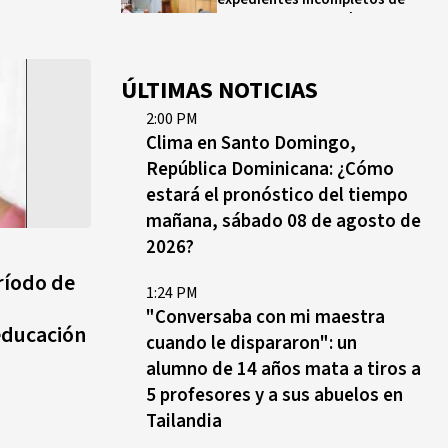
operaciones por RD$16,600
millones en MINERD, entre
2019 y 2020
ÚLTIMAS NOTICIAS
¿Sabes quién es Liranyi
2:00 PM
Alonso? La velocista
Clima en Santo Domingo,
dominicana que rompió un
récord de casi 30 años
República Dominicana: ¿Cómo
estará el pronóstico del tiempo
mañana, sábado 08 de agosto de
Así va el medallero: RD sube al
quinto lugar con cinco oros en
2026?
la jornada y otro recuperado
ríodo de
por apelación
1:24 PM
"Conversaba con mi maestra
educación
cuando le dispararon": un
alumno de 14 años mata a tiros a
5 profesores y a sus abuelos en
Tailandia