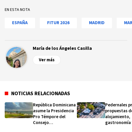
EN ESTA NOTA
ESPAÑA
FITUR 2026
MADRID
MAR
María de los Ángeles Casilla
Ver más
NOTICIAS RELACIONADAS
República Dominicana
Pedernales p
asume la Presidencia
propuestas d
Pro Témpore del
alojamiento,
Consejo
gastronomía 
Centroamericano de
excursiones