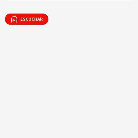
ESCUCHAR
ESCUCHAR