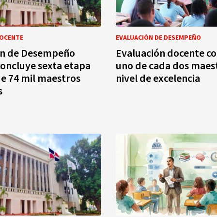
DOCENTE
EVALUACIÓN DE DESEMPEÑO
ón de Desempeño
Evaluación docente co
oncluye sexta etapa
uno de cada dos maes
e 74 mil maestros
nivel de excelencia
s