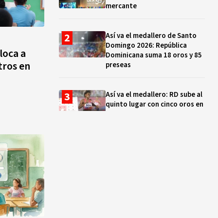
mercante
Así va el medallero de Santo
Domingo 2026: República
loca a
Dominicana suma 18 oros y 85
tros en
preseas
Así va el medallero: RD sube al
quinto lugar con cinco oros en
la jornada y otro recuperado
por apelación
Cámara de Cuentas detecta
expedientes incompletos de
operaciones por RD$16,600
millones en MINERD, entre
2019 y 2020
¿Sabes quién es Liranyi