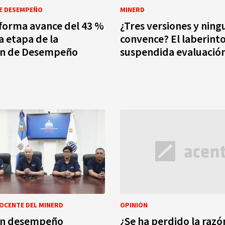
DE DESEMPEÑO
MINERD
forma avance del 43 %
¿Tres versiones y ning
a etapa de la
convence? El laberinto
ón de Desempeño
suspendida evaluació
OCENTE DEL MINERD
OPINIÓN
ón desempeño
¿Se ha perdido la raz