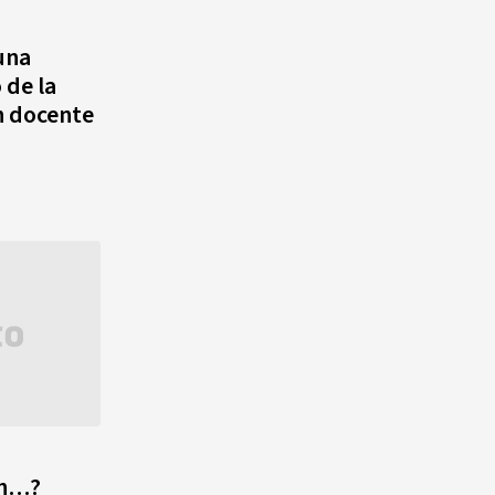
Alonso? La velocista
dominicana que rompió un
una
récord de casi 30 años
 de la
n docente
¿Quién era Román Ramos? El
empresario que transformó el
comercio moderno en
República Dominicana
¿Qué se celebra hoy en el
mundo? Efemérides del 6 de
agosto, hechos y
conmemoraciones de esta
fecha
ón…?