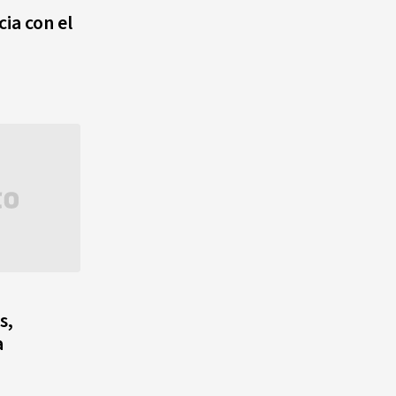
agosto, hechos y
ia con el
conmemoraciones de esta
fecha
s,
a