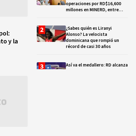
operaciones por RD$16,600
millones en MINERD, entre
2019 y 2020
¿Sabes quién es Liranyi
pol:
Alonso? La velocista
to y la
dominicana que rompió un
récord de casi 30 años
Así va el medallero: RD alcanza
30 oros, supera a Puerto Rico
y se afianza en el quinto lugar
Muere Jorge Frías, diputado
del PRM por Santo Domingo
Este
¿Qué se celebra hoy en el
mundo? Efemérides del 7 de