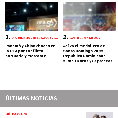
ORGANIZACIÓN DE ESTADOS AMERICANOS (OEA)
SANTO DOMINGO 2026
Panamá y China chocan en
Así va el medallero de
la OEA por conflicto
Santo Domingo 2026:
portuario y mercante
República Dominicana
suma 18 oros y 85 preseas
ÚLTIMAS NOTICIAS
CRÍTICA DE CINE