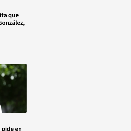
Alonso? La velocista
dominicana que rompió un
ita que
récord de casi 30 años
González,
¿Quién era Román Ramos? El
empresario que transformó el
comercio moderno en
República Dominicana
¿Qué se celebra hoy en el
mundo? Efemérides del 6 de
agosto, hechos y
conmemoraciones de esta
fecha
 pide en