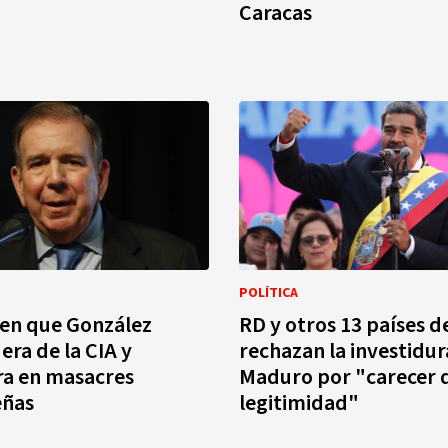
Caracas
POLÍTICA
en que González
RD y otros 13 países d
era de la CIA y
rechazan la investidur
ra en masacres
Maduro por "carecer 
eñas
legitimidad"