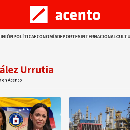
INIÓN
POLÍTICA
ECONOMÍA
DEPORTES
INTERNACIONAL
CULT
ález Urrutia
a en Acento