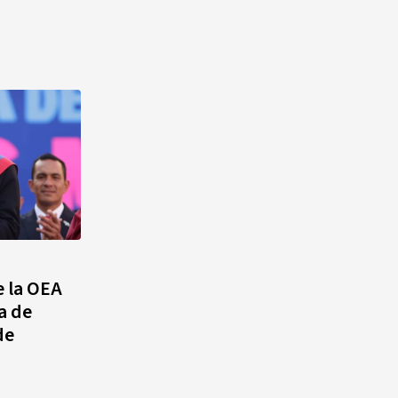
e la OEA
a de
de