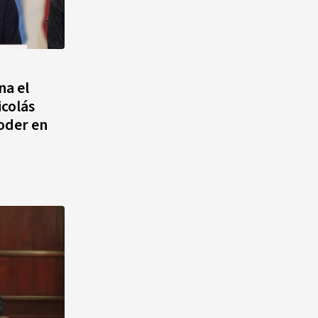
na el
icolás
oder en