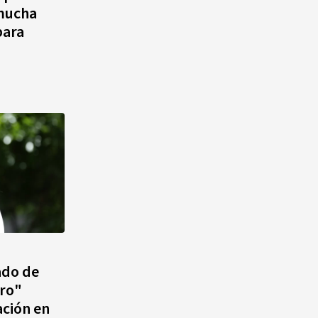
mucha
para
ado de
tro"
ación en