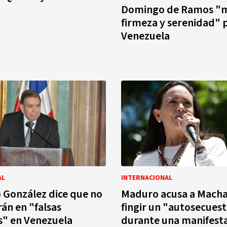
Domingo de Ramos "
firmeza y serenidad" 
Venezuela
AL
INTERNACIONAL
González dice que no
Maduro acusa a Mach
rán en "falsas
fingir un "autosecues
s" en Venezuela
durante una manifest