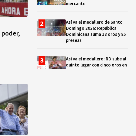
mercante
Así va el medallero de Santo
Domingo 2026: República
 poder,
Dominicana suma 18 oros y 85
preseas
Así va el medallero: RD sube al
quinto lugar con cinco oros en
la jornada y otro recuperado
por apelación
Cámara de Cuentas detecta
expedientes incompletos de
operaciones por RD$16,600
millones en MINERD, entre
2019 y 2020
¿Sabes quién es Liranyi