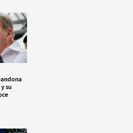
bandona
 y su
oce