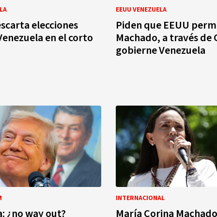
LA
EEUU VENEZUELA
carta elecciones
Piden que EEUU perm
 Venezuela en el corto
Machado, a través de 
gobierne Venezuela
M
INTERNACIONAL
a: ¿no way out?
María Corina Machado