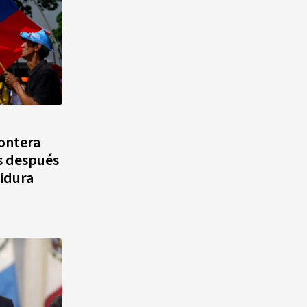
rontera
s después
tidura