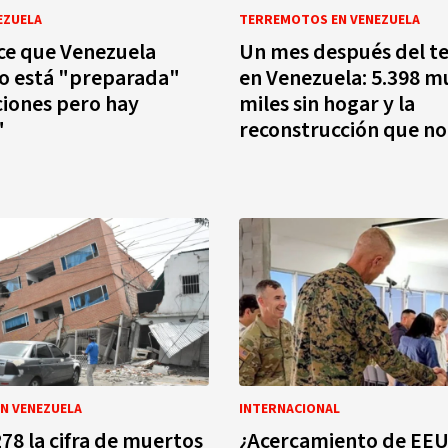
EZUELA
TERREMOTOS EN VENEZUELA
ce que Venezuela
Un mes después del t
o está "preparada"
en Venezuela: 5.398 m
ciones pero hay
miles sin hogar y la
"
reconstrucción que no
N VENEZUELA
INTERNACIONAL
278 la cifra de muertos
¿Acercamiento de EEU