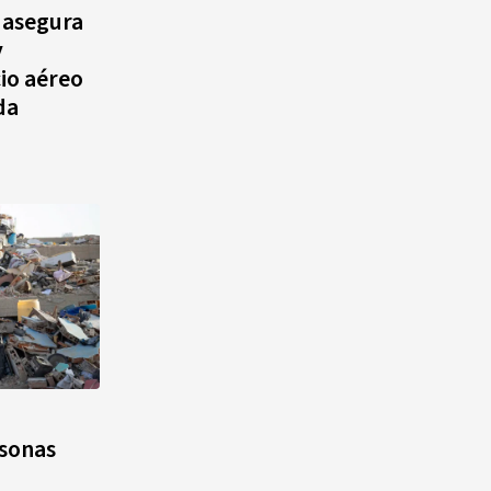
 asegura
y
io aéreo
da
rsonas