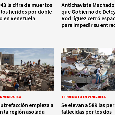
943 la cifra de muertos
Antichavista Machado
1 los heridos por doble
que Gobierno de Delc
o en Venezuela
Rodríguez cerró espac
para impedir su entra
N VENEZUELA
TERREMOTO EN VENEZUELA
 putrefacción empieza a
Se elevan a 589 las pe
en la región asolada
fallecidas por los dos