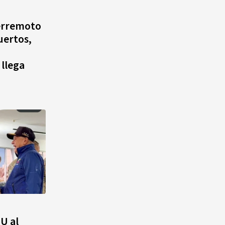
agosto, hechos y
conmemoraciones de esta
erremoto
fecha
uertos,
 llega
U al