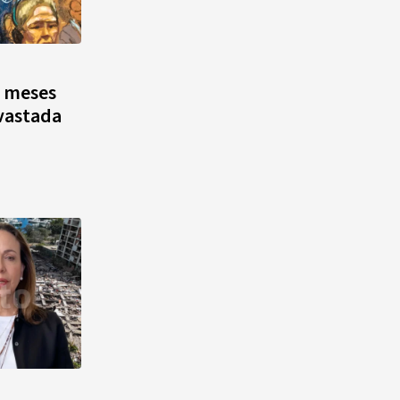
s meses
vastada