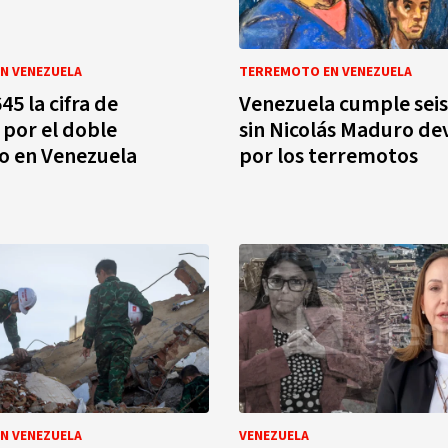
N VENEZUELA
TERREMOTO EN VENEZUELA
45 la cifra de
Venezuela cumple sei
 por el doble
sin Nicolás Maduro de
o en Venezuela
por los terremotos
N VENEZUELA
VENEZUELA