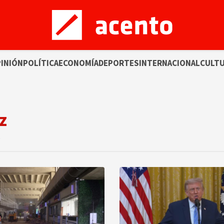
INIÓN
POLÍTICA
ECONOMÍA
DEPORTES
INTERNACIONAL
CULT
z
o