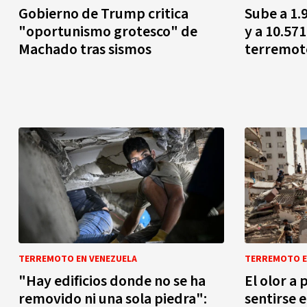
Gobierno de Trump critica
Sube a 1.
"oportunismo grotesco" de
y a 10.57
Machado tras sismos
terremot
TERREMOTO EN VENEZUELA
TERREMOTO E
"Hay edificios donde no se ha
El olor a
removido ni una sola piedra":
sentirse 