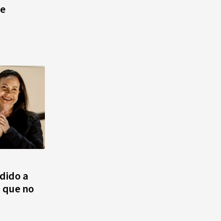
e
dido a
 que no