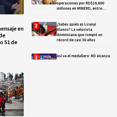
operaciones por RD$16,600
millones en MINERD, entre
2019 y 2020
¿Sabes quién es Liranyi
ensaje en
Alonso? La velocista
 de
dominicana que rompió un
récord de casi 30 años
o 51 de
Así va el medallero: RD alcanza
30 oros, supera a Puerto Rico
y se afianza en el quinto lugar
Muere Jorge Frías, diputado
del PRM por Santo Domingo
Este
¿Qué se celebra hoy en el
mundo? Efemérides del 7 de