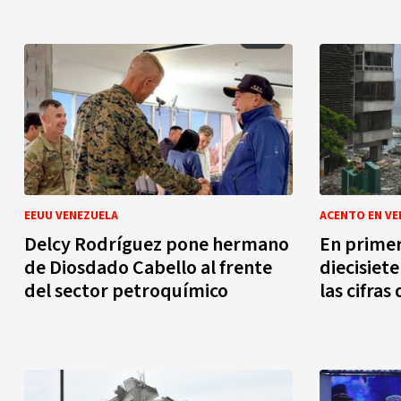
EEUU VENEZUELA
ACENTO EN VE
Delcy Rodríguez pone hermano
En primer
de Diosdado Cabello al frente
diecisiet
del sector petroquímico
las cifras