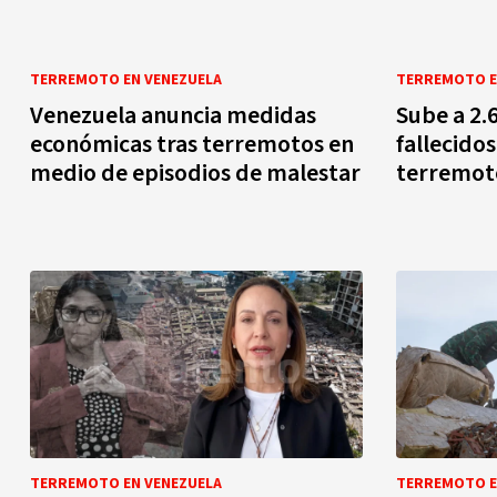
TERREMOTO EN VENEZUELA
TERREMOTO E
Venezuela anuncia medidas
Sube a 2.6
económicas tras terremotos en
fallecidos
medio de episodios de malestar
terremot
TERREMOTO EN VENEZUELA
TERREMOTO E