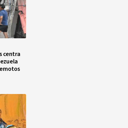
s centra
nezuela
rremotos