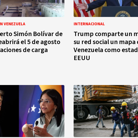
N VENEZUELA
INTERNACIONAL
erto Simón Bolívar de
Trump comparte un m
eabrirá el 5 de agosto
su red social un mapa
aciones de carga
Venezuela como estad
EEUU