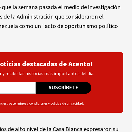
e que la semana pasada el medio de investigación
es de la Administración que consideraron el
enezuela como un "acto de oportunismo político
noticias destacadas de Acento!
 y recibe las historias más importantes del día.
SUSCRÍBETE
 nuestros
términos y condiciones
y
política de privacidad
.
os de alto nivel de la Casa Blanca expresaron su