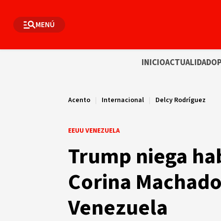
MENÚ
INICIO
ACTUALIDAD
OP
Acento
|
Internacional
|
Delcy Rodríguez
EEUU VENEZUELA
Trump niega hab
Corina Machado 
Venezuela