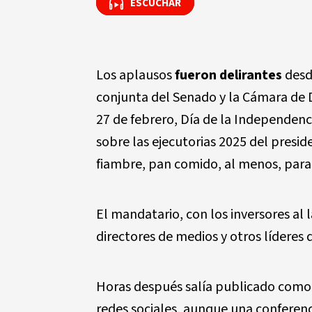
ESCUCHAR
ESCUCHAR
Los aplausos
fueron delirantes
desde
conjunta del Senado y la Cámara de D
27 de febrero, Día de la Independenc
sobre las ejecutorias 2025 del presid
fiambre, pan comido, al menos, para 
El mandatario, con los inversores al 
directores de medios y otros líderes 
Horas después salía publicado com
redes sociales, aunque una conferenc