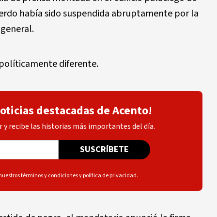
cuerdo había sido suspendida abruptamente por la
general.
 políticamente diferente.
noticias destacadas de Acento!
 y recibe las historias más importantes del día.
SUSCRÍBETE
 nuestros
términos y condiciones
y
política de privacidad
.