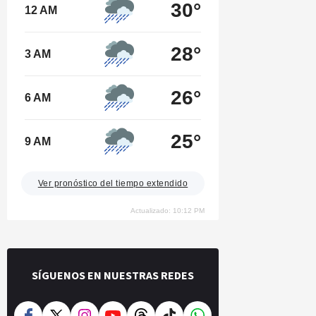
30°
12 AM
28°
3 AM
26°
6 AM
25°
9 AM
Ver pronóstico del tiempo extendido
Actualizado: 10:12 PM
SÍGUENOS EN NUESTRAS REDES