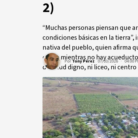
2)
“Muchas personas piensan que ante
condiciones básicas en la tierra”
nativa del pueblo, quien afirma 
oficial mientras no hay acueducto 
Por
Tony Pérez
07/03/2026 · 04:00 
de salud digno, ni liceo, ni centro