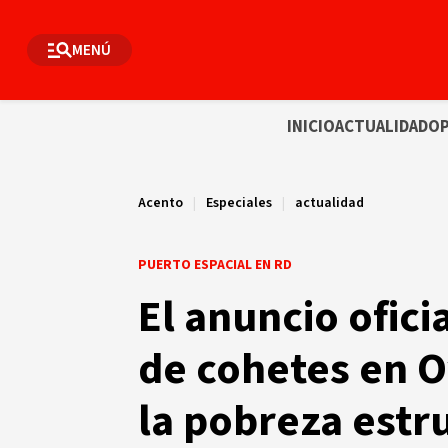
MENÚ
INICIO
ACTUALIDAD
OP
Acento
|
Especiales
|
actualidad
PUERTO ESPACIAL EN RD
El anuncio ofici
de cohetes en O
la pobreza estru