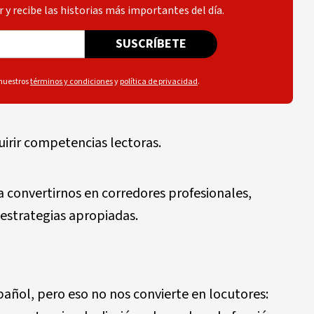
 y recibe las historias más importantes del día.
SUSCRÍBETE
 nuestros
términos y condiciones
y
política de privacidad
.
irir competencias lectoras.
 convertirnos en corredores profesionales,
 estrategias apropiadas.
ñol, pero eso no nos convierte en locutores: