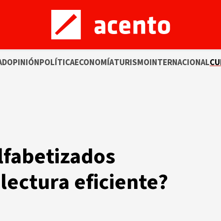
AD
OPINIÓN
POLÍTICA
ECONOMÍA
TURISMO
INTERNACIONAL
CU
lfabetizados
lectura eficiente?