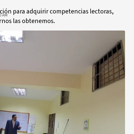
ción para adquirir competencias lectoras,
0 AM
zarnos las obtenemos.