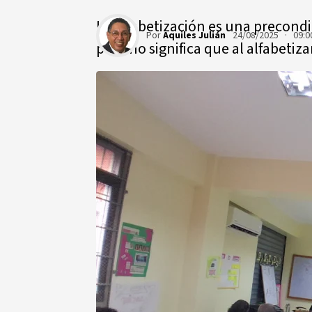
La alfabetización es una precondi
Por
Aquiles Julián
24/08/2025 · 09:0
pero no significa que al alfabeti