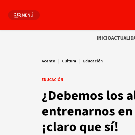
MENÚ
INICIO
ACTUALID
Acento
|
Cultura
|
Educación
EDUCACIÓN
¿Debemos los a
entrenarnos en 
¡claro que sí!