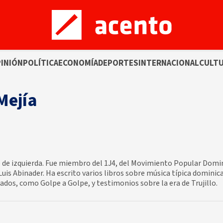
INIÓN
POLÍTICA
ECONOMÍA
DEPORTES
INTERNACIONAL
CULT
Mejía
te de izquierda. Fue miembro del 1J4, del Movimiento Popular Domin
is Abinader. Ha escrito varios libros sobre música típica dominica
ados, como Golpe a Golpe, y testimonios sobre la era de Trujillo.