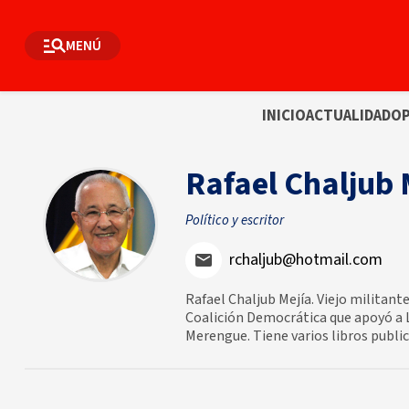
MENÚ
INICIO
ACTUALIDAD
OP
Rafael Chaljub 
Político y escritor
rchaljub@hotmail.com
Rafael Chaljub Mejía. Viejo militan
Coalición Democrática que apoyó a Lu
Merengue. Tiene varios libros public