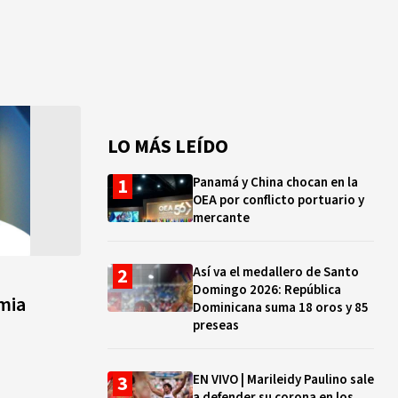
LO MÁS LEÍDO
Panamá y China chocan en la
OEA por conflicto portuario y
mercante
Así va el medallero de Santo
Domingo 2026: República
amia
Dominicana suma 18 oros y 85
preseas
EN VIVO | Marileidy Paulino sale
a defender su corona en los