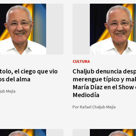
CULTURA
olo, el ciego que vio
Chaljub denuncia desp
os del alma
merengue típico y mal
María Díaz en el Show 
jub Mejía
Mediodía
Por
Rafael Chaljub Mejía