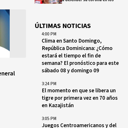
400 metros
Bono a Mil 2026-2027: cómo
ÚLTIMAS NOTICIAS
consultar si están tus hijos e
4:00 PM
hijas en la lista y cuándo
Clima en Santo Domingo,
puedes cobrar
República Dominicana: ¿Cómo
estará el tiempo el fin de
¿Qué se celebra hoy en el
semana? El pronóstico para este
mundo? Efemérides del 5 de
agosto, hechos y
sábado 08 y domingo 09
eneral
conmemoraciones de esta
fecha
3:24 PM
El momento en que se libera un
tigre por primera vez en 70 años
en Kazajistán
3:05 PM
Juegos Centroamericanos y del