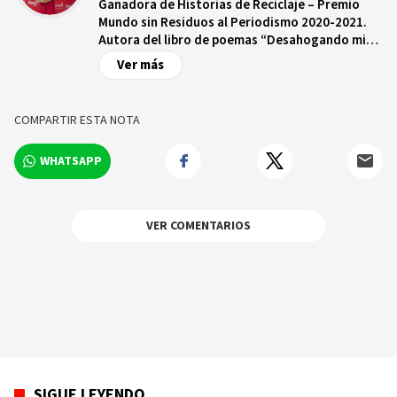
Ganadora de Historias de Reciclaje – Premio
Mundo sin Residuos al Periodismo 2020-2021.
Autora del libro de poemas “Desahogando mis
deseos”. Periodista, Fotoperiodista,
Ver más
Corresponsal de Eventos, Abogada y Docente
en UNAPEC.
COMPARTIR ESTA NOTA
WHATSAPP
VER COMENTARIOS
SIGUE LEYENDO