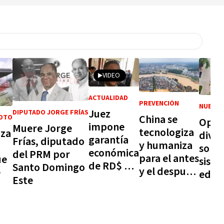
VIDEO
ACTUALIDAD
PREVENCIÓN
NUEVO 
Juez
DIPUTADO JORGE FRÍAS
China se
LOTO
Opin
impone
Muere Jorge
tecnologiza
nza
divid
garantía
Frías, diputado
y humaniza
sobre
económica
del PRM por
para el antes
ue
sist
de RD$ 10
Santo Domingo
y el después
e
educ
mil a
Este
de
está
hombre
terremotos,
prep
acusado
huracanes y
para 
de robar
otras