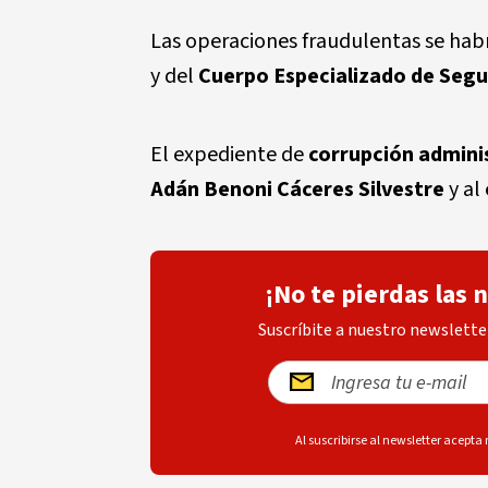
Las operaciones fraudulentas se habr
y del
Cuerpo Especializado de Segu
El expediente de
corrupción admini
Adán Benoni Cáceres Silvestre
y al
¡No te pierdas las 
Suscríbite a nuestro newsletter
Al suscribirse al newsletter acepta