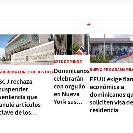
Ver más en
Actualidad
ESTE DOMINGO
Dominicanos
NUEVO PROGRAMA PI
SUPREMA CORTE DE JUSTICIA
celebrarán
EEUU exige fia
SCJ rechaza
con orgullo
económica a
suspender
en Nueva
dominicanos q
sentencia que
York sus
soliciten visa d
anuló artículos
aportes a
residencia
clave de los
EE.UU.
estatutos de
SGACEDOM