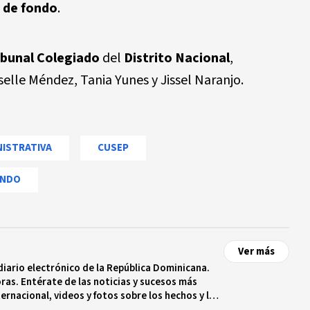
o de fondo
.
ibunal Colegiado
del
Distrito Nacional
,
elle Méndez, Tania Yunes y Jissel Naranjo.
NISTRATIVA
CUSEP
ONDO
Ver más
diario electrónico de la República Dominicana.
ras. Entérate de las noticias y sucesos más
ternacional, videos y fotos sobre los hechos y los
 tiempo real.