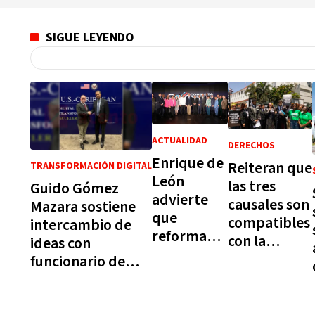
SIGUE LEYENDO
ACTUALIDAD
DERECHOS
Enrique de
Reiteran que
TRANSFORMACIÓN DIGITAL
León
las tres
Guido Gómez
advierte
causales son
Mazara sostiene
que
compatibles
intercambio de
reforma
con la
ideas con
educativa
Constitución
funcionario de
no debe
EE.UU. sobre
convertirse
transformación
en un