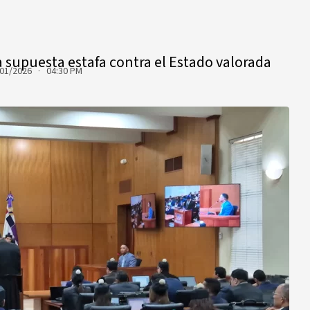
a supuesta estafa contra el Estado valorada
01/2026 · 04:30 PM