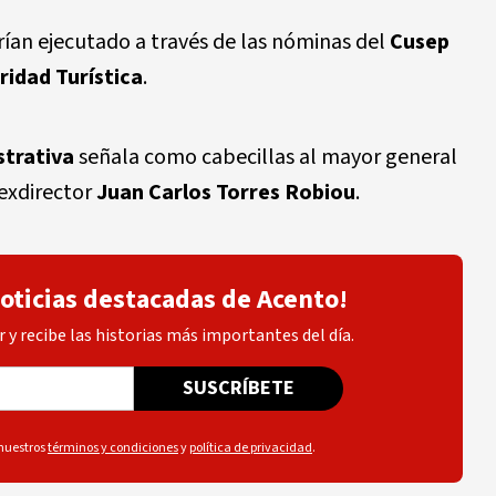
ían ejecutado a través de las nóminas del
Cusep
ridad Turística
.
strativa
señala como cabecillas al mayor general
 exdirector
Juan Carlos Torres Robiou
.
noticias destacadas de Acento!
 y recibe las historias más importantes del día.
SUSCRÍBETE
 nuestros
términos y condiciones
y
política de privacidad
.