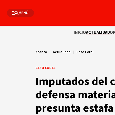
MENÚ
INICIO
ACTUALIDAD
OP
Acento
|
Actualidad
|
Caso Coral
CASO CORAL
Imputados del c
defensa material
presunta estafa 