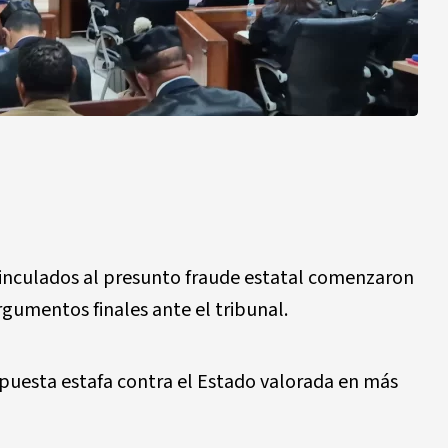
​‌‌​‌‍‌​‌‌‌​​‌‍‌​​​‌‌​​‍‌​​‌‌​‌‌‍‌​‌‌‌​​​‍‌​‌​‌​​‌‍‌​​‌​‌​​‍‌​‌​​‌‌‌‍‌‌​​‌‌‌​‍‌‌​​​‌‌‌‍‌​‌‌​‌​​‍‌​​​​‌‌‌‍‌​‌​‌​‌‌‍‌​​‌‌‌​‌‍‌‌​​​‌‌‌‍‌​‌​‌‌‌​‍‌​‌‌‌‌​‌‍‌​​​​‌​‌‍‌​​‌​​‌‌‍‌​‌‌​‌​​‍‌‌​​‌‌​‌‍‌​​‌​‌‌‌‍‌​​‌​​​‌‍‌​‌‌‌​​​‍‌​​​‌​‌‌‍‌​​​‌​​‌‍‌​​‌‌​​‌‍‌​‌‌​​‌‌‍‌‌​‌​‌​​‍‌​​‌​‌​​‍‌​​​​‌‌​‍‌​‌‌​​‌‌‍‌​​‌​‌‌​‍‌​​​‌‌​​‍‌​​‌‌‌‌​‍‌​​‌‌‌​‌‍‌​‌​‌​‌‌‍‌​‌​‌​‌‌‍‌​‌​‌‌‌‌‍‌​​​‌​‌​‍‌‌​​‌​​​‍‌​‌‌​​​‌‍‌​​‌​‌​‌‍‌​​‌‌‌‌​‍‌​​‌​‌​​‍‌​‌‌​​‌​‍‌​​​‌​​‌‍‌​​​‌​​‌‍‌​​‌‌​​​‍‌​‌‌‌​‌​‍‌‌​​‌​‌‌‍‌‌​​‌​‌​‍‌​​‌​​‌​‍‌‌​​​‌‌‌‍‌‌​​‌​​​‍‌‌​​‌​‌​‍‌​​‌​​​‌‍‌​‌‌​​‌​‍‌​‌‌‌‌​‌‍‌​​‌‌​‌‌‍‌​‌‌​‌​‌‍‌​​‌​‌‌‌‍‌​​​‌​‌​‍‌​​‌‌‌​‌‍‌​‌‌​‌‌‌‍‌​‌​​‌‌​‍‌​​‌‌​​‌‍‌​‌​‌​​‌‍‌​​​​‌​‌‍‌​‌​‌​‌‌‍‌​‌​‌‌​‌‍‌​​‌​‌‌​‍‌​​​‌‌​‌‍‌​​​‌‌​​‍‌​​‌​​​‌‍‌​​​​‌‌​‍‌​​​‌‌​​‍‌​‌‌‌‌‌​‍‌​​‌‌‌​​‍‌​​‌​​​‌‍‌​‌‌​‌‌​‍‌​‌‌‌‌​‌‍‌​‌‌‌​‌‌‍‌‌​‌​​​​‍‌‌​​​‌‌​‍‌​​‌‌​‌​‍‌​‌‌​‌​​‍‌​​‌‌‌​‌‍‌​‌​​‌​‌‍‌​‌‌‌‌​​‍‌‌​​‌‌‌​‍‌​‌‌‌​​‌‍‌​​​‌‌​‌‍‌​​‌​​‌‌‍‌​​​‌‌‌​‍‌​​‌​‌​​‍‌​‌​‌‌​‌‍‌​‌​​‌​‌‍‌‌​‌​‌​​‍‌​​‌​​‌‌‍‌‌​​​‌‌​‍‌​​​‌‌‌‌‍‌​‌​​‌​‌‍‌​​​​‌‌‌‍‌​‌​‌‌​‌‍‌‌​​​‌‌‌‍‌‌​​​​‌​fraude estatal comenzaron
rgumentos finales ante el tribunal.
upuesta estafa contra el Estado valorada en más