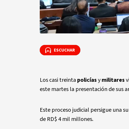
ESCUCHAR
ESCUCHAR
Los casi treinta
policías
y
militares
vinculados al presunto ‌​‌​‌​‌​‍‌‌​
este martes la presentación de sus a
Este proceso judicial persigue una s
de RD$ 4 mil millones.