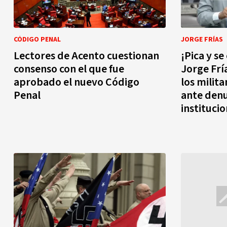
CÓDIGO PENAL
JORGE FRÍAS
Lectores de Acento cuestionan
¡Pica y s
consenso con el que fue
Jorge Frí
aprobado el nuevo Código
los milit
Penal
ante denu
instituci