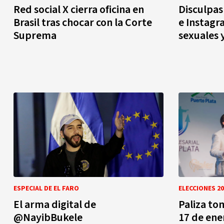
Red social X cierra oficina en
Disculpas
Brasil tras chocar con la Corte
e Instag
Suprema
sexuales 
ESPECIAL DE EL FARO
ELECCIONES 20
El arma digital de
Paliza to
@NayibBukele
17 de ene