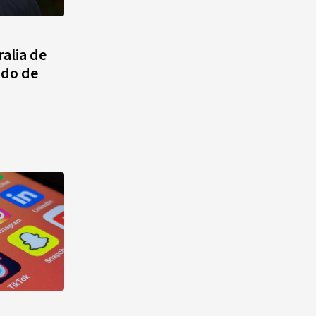
agosto, hechos y
conmemoraciones de esta
fecha
ralia de
ado de