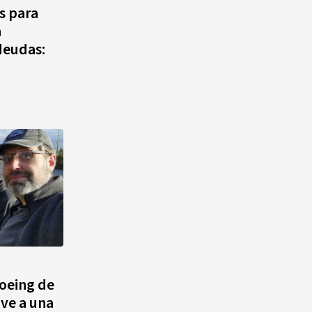
es para
a
deudas:
Boeing de
ive a una