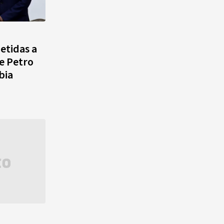
etidas a
de Petro
bia