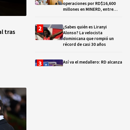
operaciones por RD$16,600
millones en MINERD, entre
2019 y 2020
¿Sabes quién es Liranyi
l tras
Alonso? La velocista
dominicana que rompió un
récord de casi 30 años
Así va el medallero: RD alcanza
30 oros, supera a Puerto Rico
y se afianza en el quinto lugar
Muere Jorge Frías, diputado
del PRM por Santo Domingo
Este
¿Qué se celebra hoy en el
mundo? Efemérides del 7 de