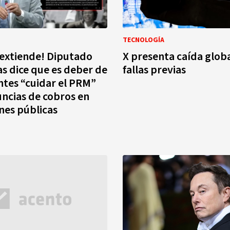
TECNOLOGÍA
e extiende! Diputado
X presenta caída globa
as dice que es deber de
fallas previas
antes “cuidar el PRM”
ncias de cobros en
ones públicas