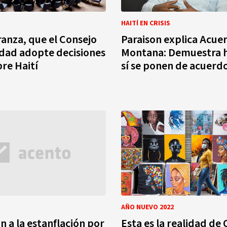
HAITÍ EN CRISIS
anza, que el Consejo
Paraison explica Acue
dad adopte decisiones
Montana: Demuestra h
bre Haití
sí se ponen de acuerd
AÑO NUEVO 2022
n a la estanflación por
Esta es la realidad de