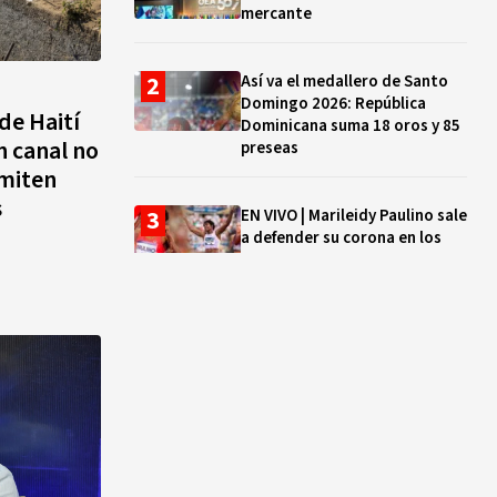
mercante
Así va el medallero de Santo
Domingo 2026: República
de Haití
Dominicana suma 18 oros y 85
n canal no
preseas
miten
s
EN VIVO | Marileidy Paulino sale
a defender su corona en los
400 metros
Bono a Mil 2026-2027: cómo
consultar si están tus hijos e
hijas en la lista y cuándo
puedes cobrar
¿Qué se celebra hoy en el
mundo? Efemérides del 5 de