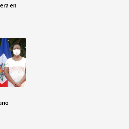
pera en
cano