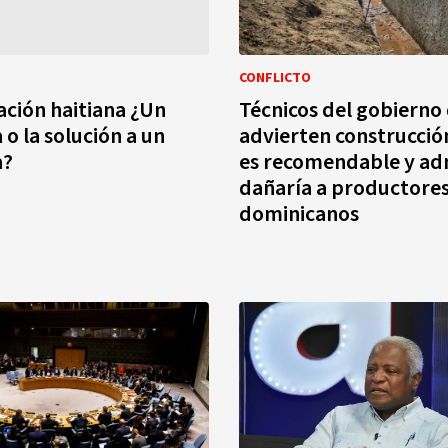
CONFLICTO
ación haitiana ¿Un
Técnicos del gobierno 
o la solución a un
advierten construcció
a?
es recomendable y ad
dañaría a productore
dominicanos