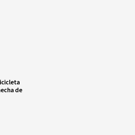
icicleta
hecha de