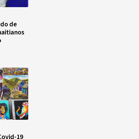
agosto, hechos y
conmemoraciones de esta
fecha
rdo de
aitianos
o
 Covid-19